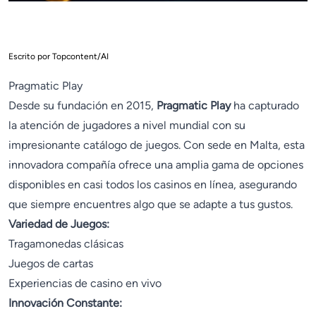
Escrito por Topcontent/AI
Pragmatic Play
Desde su fundación en 2015,
Pragmatic Play
ha capturado
la atención de jugadores a nivel mundial con su
impresionante catálogo de juegos. Con sede en Malta, esta
innovadora compañía ofrece una amplia gama de opciones
disponibles en casi todos los casinos en línea, asegurando
que siempre encuentres algo que se adapte a tus gustos.
Variedad de Juegos:
Tragamonedas clásicas
Juegos de cartas
Experiencias de casino en vivo
Innovación Constante: