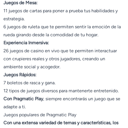
Juegos de Mesa:
11 juegos de cartas para poner a prueba tus habilidades y
estrategia.
6 juegos de ruleta que te permiten sentir la emoción de la
rueda girando desde la comodidad de tu hogar.
Experiencia Inmersiva:
26 juegos de casino en vivo que te permiten interactuar
con crupieres reales y otros jugadores, creando un
ambiente social y acogedor.
Juegos Rápidos:
7 boletos de rasca y gana.
12 tipos de juegos diversos para mantenerte entretenido.
Con Pragmatic Play
, siempre encontrarás un juego que se
adapte a ti.
Juegos populares de Pragmatic Play
Con una extensa variedad de temas y características, los