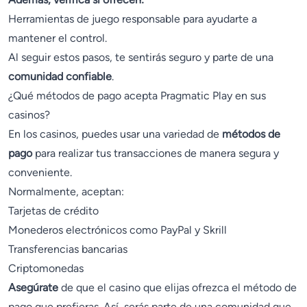
Herramientas de juego responsable para ayudarte a
mantener el control.
Al seguir estos pasos, te sentirás seguro y parte de una
comunidad confiable
.
¿Qué métodos de pago acepta Pragmatic Play en sus
casinos?
En los casinos, puedes usar una variedad de
métodos de
pago
para realizar tus transacciones de manera segura y
conveniente.
Normalmente, aceptan:
Tarjetas de crédito
Monederos electrónicos como PayPal y Skrill
Transferencias bancarias
Criptomonedas
Asegúrate
de que el casino que elijas ofrezca el método de
pago que prefieras. Así, serás parte de una comunidad que