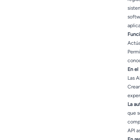
siste
softw
aplic
Funci
Actúa
Permi
conoc
En el
Las A
Crean
exper
La au
que s
compa
API a
En r