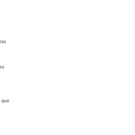
tas
tes
s que