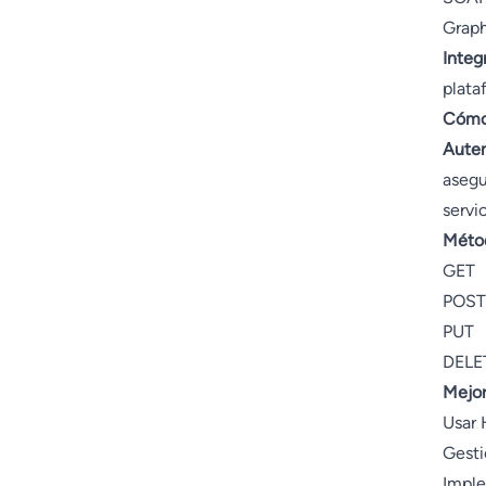
Grap
Integ
plata
Cómo 
Auten
asegu
servic
Métod
GET
POST
PUT
DELE
Mejor
Usar 
Gesti
Imple