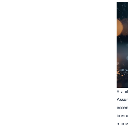
Stabi
Assur
essen
bonne
mouve