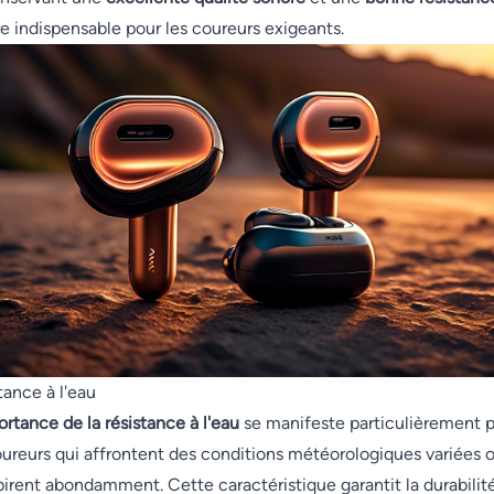
re indispensable pour les coureurs exigeants.
tance à l'eau
ortance de la résistance à l'eau
se manifeste particulièrement 
oureurs qui affrontent des conditions météorologiques variées 
pirent abondamment. Cette caractéristique garantit la durabilit