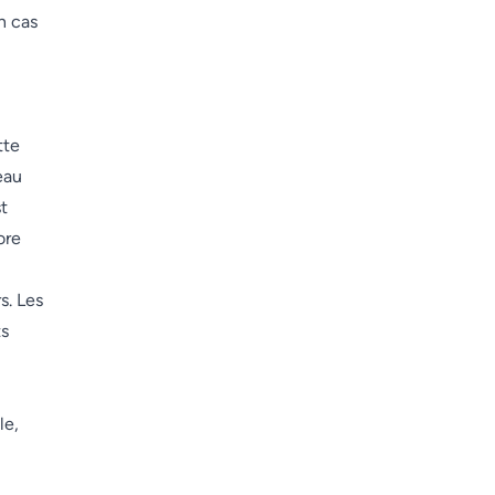
n cas
tte
eau
st
ore
s. Les
ts
le,