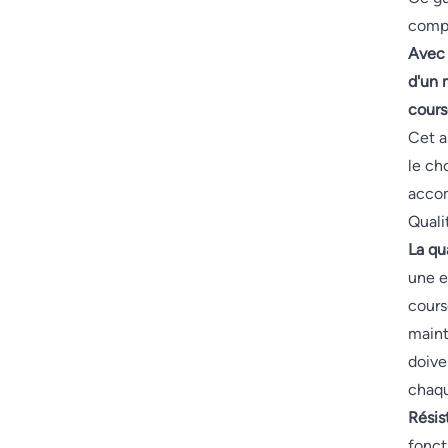
compt
Avec 
d'un 
cours
Cet a
le ch
accom
Quali
La qu
une e
cours
maint
doive
chaqu
Résis
fonct