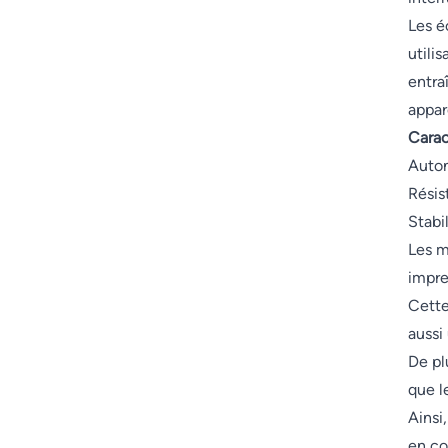
Les é
utili
entra
appare
Carac
Auton
Résis
Stabi
Les m
impre
Cette
aussi
De plu
que l
Ainsi
en co