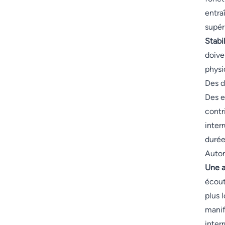
entra
supér
Stabi
doive
physi
Des d
Des e
contr
inter
durée
Auton
Une a
écout
plus 
manif
inter