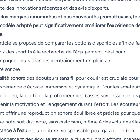
e des innovations récentes et des avis d'experts.
des marques renommées et des nouveautés prometteuses, le 
modèle adapté peut significativement améliorer l'expérience d
e.
rticle se propose de comparer les options disponibles afin de fac
oix des sportifs à la recherche de l'équipement idéal pour
pagner leurs séances d'entraînement en plein air.
té sonore
alité sonore
des écouteurs sans fil pour courir est cruciale pour 
xpérience d'écoute immersive et dynamique. Pour les amateur
e à pied, la clarté et la profondeur des basses sont essentielles
enir la motivation et l'engagement durant l'effort. Les écouteur
nt offrir une reproduction sonore équilibrée et précise pour qu
e note soit distincte, sans distorsion, même à des volumes éle
tance à l'eau
est un critère indispensable pour garantir le bon
ionnement des écouteurs sous la pluie ou lors d'efforts intense