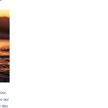
pour
ou qui
é des