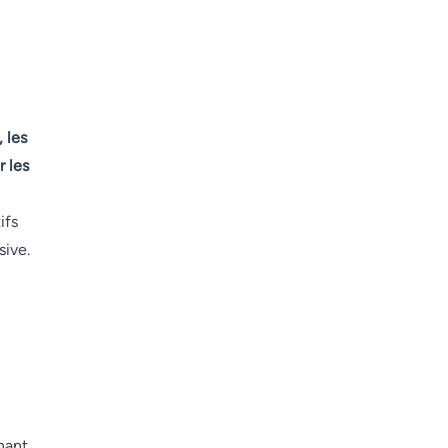
 les
 les
ifs
ive.
nant