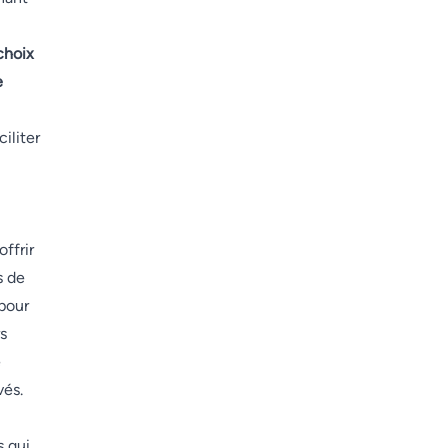
choix
e
iliter
offrir
s de
 pour
s
e
vés.
s qui