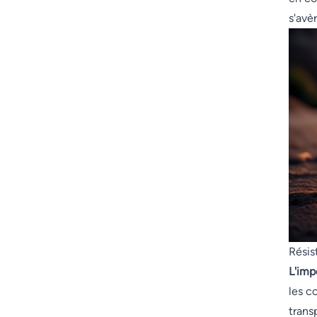
s'avè
Résis
L'imp
les c
trans