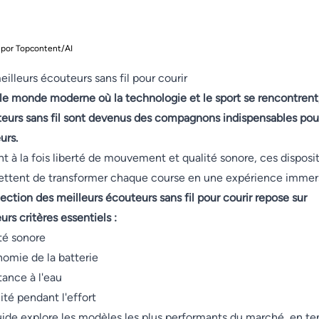
 por Topcontent/AI
eilleurs écouteurs sans fil pour courir
le monde moderne où la technologie et le sport se rencontrent,
eurs sans fil sont devenus des compagnons indispensables pour
urs.
nt à la fois liberté de mouvement et qualité sonore, ces disposit
ttent de transformer chaque course en une expérience immers
lection des meilleurs écouteurs sans fil pour courir repose sur
urs critères essentiels :
té sonore
omie de la batterie
tance à l'eau
lité pendant l'effort
ide explore les modèles les plus performants du marché, en te