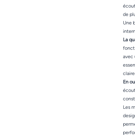
écout
de pl
Une b
inter
La qu
fonct
avec 
essen
clair
En out
écout
const
Les m
desig
perme
perfo