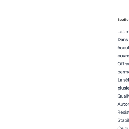
Escrito
Les m
Dans 
écout
coure
Offra
perme
La sé
plusie
Quali
Auton
Résis
Stabi
Ce gu