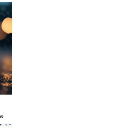
ne
rs des