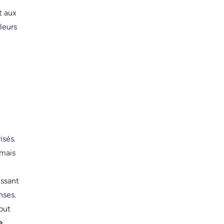
t aux
leurs
isés.
 mais
issant
nses.
tout
e
,