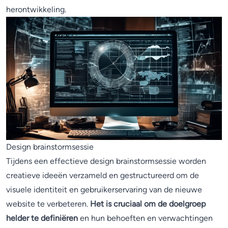
herontwikkeling.
Design brainstormsessie
Tijdens een effectieve design brainstormsessie worden
creatieve ideeën verzameld en gestructureerd om de
visuele identiteit en gebruikerservaring van de nieuwe
website te verbeteren.
Het is cruciaal om de doelgroep
helder te definiëren
en hun behoeften en verwachtingen