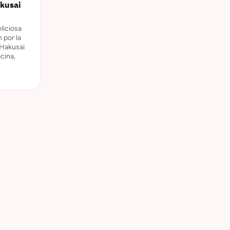
akusai
liciosa
 por la
 Hakusai
cina,