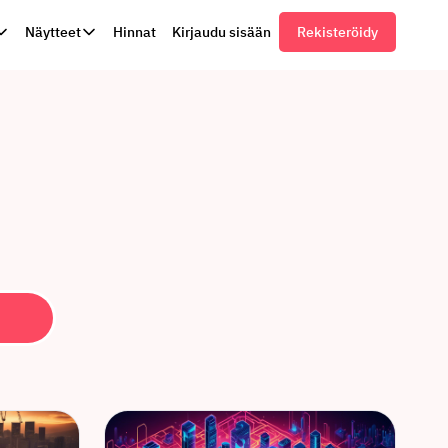
Näytteet
Hinnat
Kirjaudu sisään
Rekisteröidy