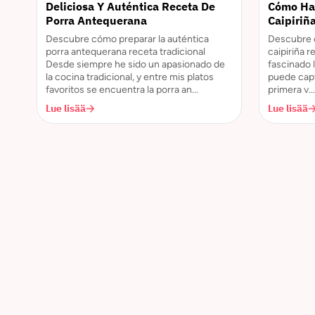
Deliciosa Y Auténtica Receta De
Cómo Hac
Porra Antequerana
Caipiriñ
Descubre cómo preparar la auténtica
Descubre c
porra antequerana receta tradicional
caipiriña 
Desde siempre he sido un apasionado de
fascinado 
la cocina tradicional, y entre mis platos
puede capt
favoritos se encuentra la porra an...
primera v...
Lue lisää
Lue lisää