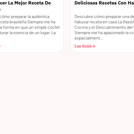
er La Mejor Receta De
Deliciosas Recetas Con H
a
ómo preparar la auténtica
Descubre cómo preparar una de
receta brasileña Siempre me ha
hakusai receta en casa La Pasión
la forma en que un simple cóctel
Cocina y el Descubrimiento del
urar la esencia de un lugar. La
Siempre me ha apasionado la co
especialment...
Lue lisää