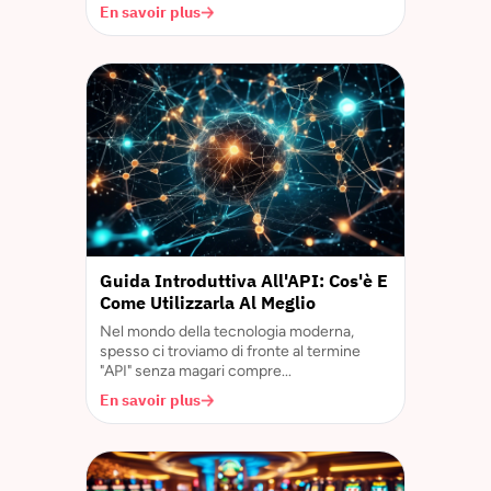
En savoir plus
Guida Introduttiva All'API: Cos'è E
Come Utilizzarla Al Meglio
Nel mondo della tecnologia moderna,
spesso ci troviamo di fronte al termine
"API" senza magari compre...
En savoir plus