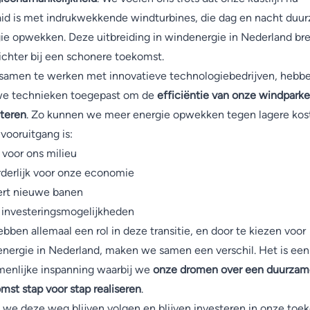
id is met indrukwekkende windturbines, die dag en nacht duu
ie opwekken. Deze uitbreiding in windenergie in Nederland br
ichter bij een schonere toekomst.
samen te werken met innovatieve technologiebedrijven, hebb
we technieken toegepast om de
efficiëntie van onze windparke
teren
. Zo kunnen we meer energie opwekken tegen lagere kos
vooruitgang is:
voor ons milieu
derlijk voor onze economie
rt nieuwe banen
 investeringsmogelijkheden
bben allemaal een rol in deze transitie, en door te kiezen voor
nergie in Nederland, maken we samen een verschil. Het is een
enlijke inspanning waarbij we
onze dromen over een duurzam
mst stap voor stap realiseren
.
 we deze weg blijven volgen en blijven investeren in onze toe