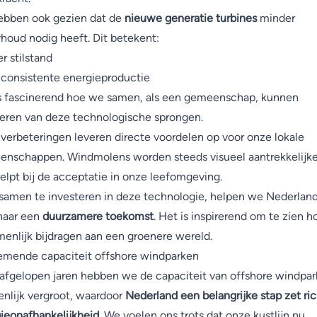
bben ook gezien dat de
nieuwe generatie turbines
minder
houd nodig heeft. Dit betekent:
r stilstand
consistente energieproductie
s fascinerend hoe we samen, als een gemeenschap, kunnen
teren van deze technologische sprongen.
verbeteringen leveren directe voordelen op voor onze lokale
nschappen. Windmolens worden steeds visueel aantrekkelijke
elpt bij de acceptatie in onze leefomgeving.
samen te investeren in deze technologie, helpen we Nederlan
naar een
duurzamere toekomst
. Het is inspirerend om te zien 
enlijk bijdragen aan een groenere wereld.
mende capaciteit offshore windparken
 afgelopen jaren hebben we de capaciteit van offshore windpa
enlijk vergroot, waardoor
Nederland een belangrijke stap zet ri
ieonafhankelijkheid
. We voelen ons trots dat onze kustlijn nu