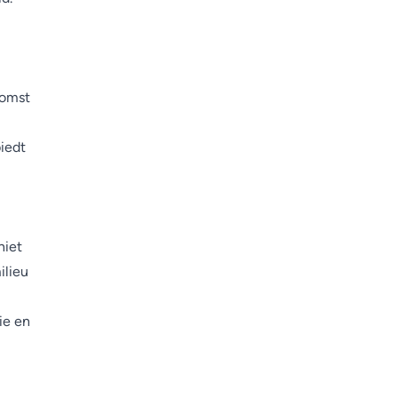
komst
iedt
niet
ilieu
ie en