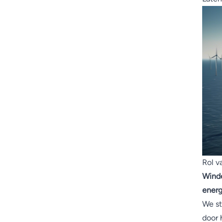
Rol v
Winde
energ
We st
door 