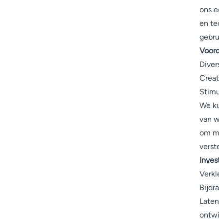
ons e
en te
gebru
Voord
Diver
Creat
Stimu
We ku
van w
om mi
verst
Inves
Verkl
Bijdr
Laten
ontwi