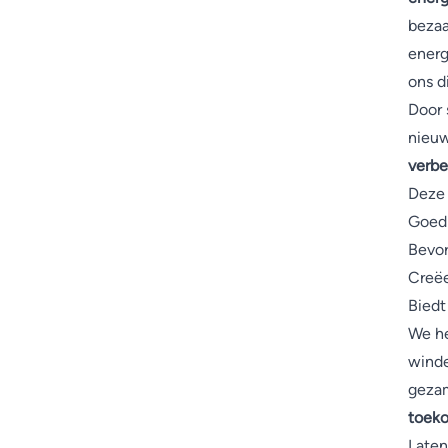
bezaa
energ
ons d
Door 
nieu
verbe
Deze 
Goed 
Bevor
Creëe
Biedt
We he
winde
gezam
toeko
Laten