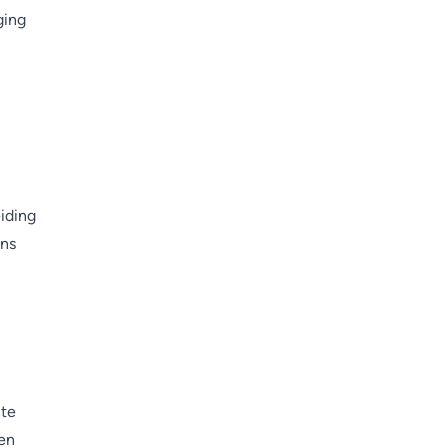
ging
iding
ons
 te
en