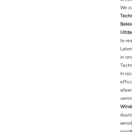
We zu
Techn
Belei
Uitda
te re
Laten
in on
Techn
In re
effic
allee
vermi
Winde
duurz
aerod
windk