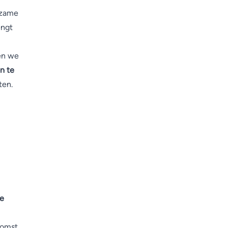
rzame
engt
en we
n te
ten.
e
komst.