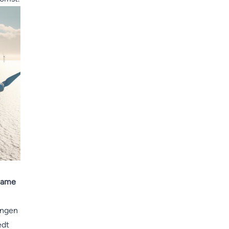
rzame
angen
edt