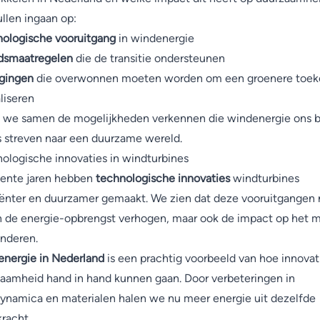
llen ingaan op:
ologische vooruitgang
in windenergie
dsmaatregelen
die de transitie ondersteunen
gingen
die overwonnen moeten worden om een groenere toe
aliseren
 we samen de mogelijkheden verkennen die windenergie ons b
s streven naar een duurzame wereld.
ologische innovaties in windturbines
cente jaren hebben
technologische innovaties
windturbines
iënter en duurzamer gemaakt. We zien dat deze vooruitgangen 
n de energie-opbrengst verhogen, maar ook de impact op het m
nderen.
nergie in Nederland
is een prachtig voorbeeld van hoe innovat
aamheid hand in hand kunnen gaan. Door verbeteringen in
ynamica en materialen halen we nu meer energie uit dezelfde
racht.