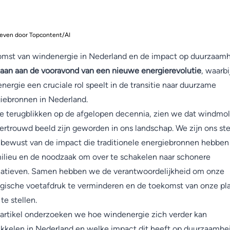
even door Topcontent/AI
mst van windenergie in Nederland en de impact op duurzaam
taan aan de vooravond van een nieuwe energierevolutie
, waarbi
nergie een cruciale rol speelt in de transitie naar duurzame
iebronnen in Nederland.
e terugblikken op de afgelopen decennia, zien we dat windmo
ertrouwd beeld zijn geworden in ons landschap. We zijn ons st
bewust van de impact die traditionele energiebronnen hebben
ilieu en de noodzaak om over te schakelen naar schonere
natieven. Samen hebben we de verantwoordelijkheid om onze
gische voetafdruk te verminderen en de toekomst van onze pl
 te stellen.
t artikel onderzoeken we hoe windenergie zich verder kan
kkelen in Nederland en welke impact dit heeft op duurzaamhei