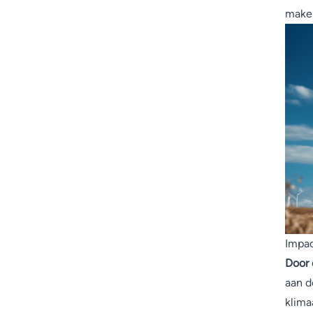
maken
Impac
Door 
aan d
klima