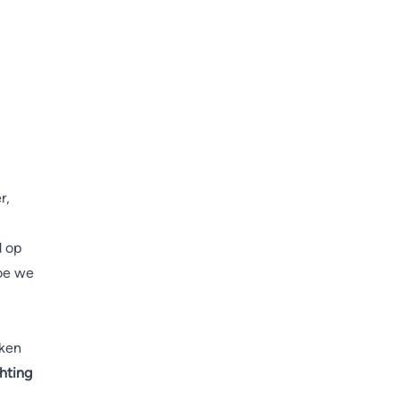
r,
d op
hoe we
rken
chting