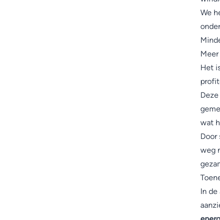
We he
onder
Minde
Meer 
Het i
profi
Deze 
gemee
wat h
Door 
weg 
gezam
Toene
In de
aanzi
energ