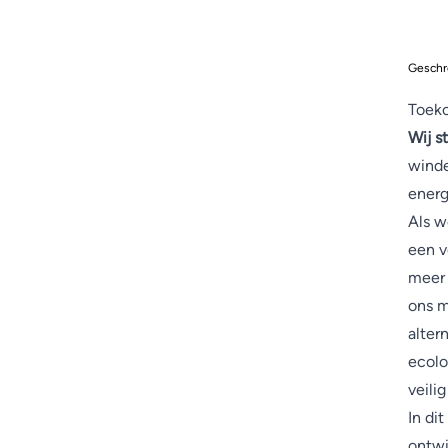
Geschr
Toeko
Wij s
winde
energ
Als w
een v
meer 
ons m
alter
ecolo
veilig
In di
ontwi