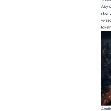
Aby o
i kon
właśc
lokal
Anali