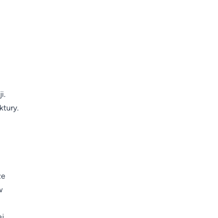
i.
ktury.
że
w
j.