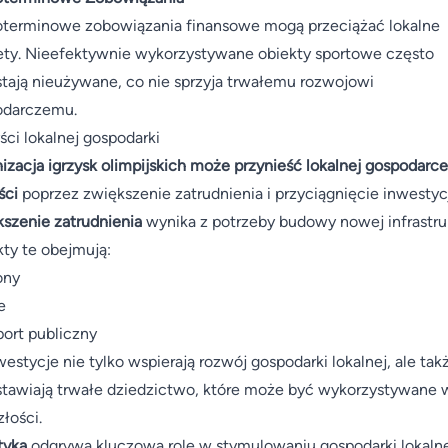
terminowe zobowiązania finansowe mogą przeciążać lokalne
ty. Nieefektywnie wykorzystywane obiekty sportowe często
tają nieużywane, co nie sprzyja trwałemu rozwojowi
odarczemu.
ści lokalnej gospodarki
izacja igrzysk olimpijskich może przynieść lokalnej gospodarce
ści
poprzez zwiększenie zatrudnienia i przyciągnięcie inwestycj
szenie zatrudnienia
wynika z potrzeby budowy nowej infrastru
kty te obejmują:
ony
e
port publiczny
westycje nie tylko wspierają rozwój gospodarki lokalnej, ale tak
tawiają trwałe dziedzictwo, które może być wykorzystywane 
złości.
tyka
odgrywa kluczową rolę w stymulowaniu gospodarki lokalne