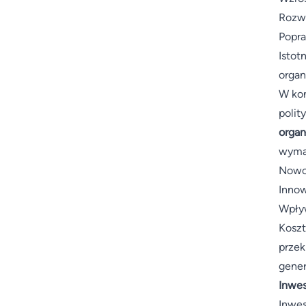
Rozwó
Popra
Istot
organ
W kon
polit
organ
wyma
Nowoc
Innow
Wpływ
Koszt
przek
gener
Inwes
Inwes