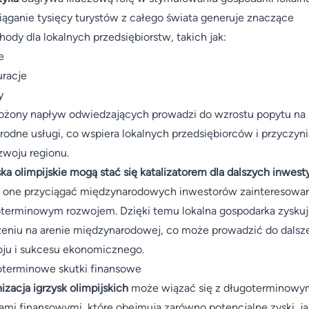
iąganie tysięcy turystów z całego świata generuje znaczące
hody dla lokalnych przedsiębiorstw, takich jak:
e
uracje
y
żony napływ odwiedzających prowadzi do wzrostu popytu na
rodne usługi, co wspiera lokalnych przedsiębiorców i przyczyni
zwoju regionu.
ska olimpijskie mogą stać się katalizatorem dla dalszych inwesty
 one przyciągać międzynarodowych inwestorów zainteresowa
terminowym rozwojem. Dzięki temu lokalna gospodarka zyskuj
eniu na arenie międzynarodowej, co może prowadzić do dalsz
ju i sukcesu ekonomicznego.
terminowe skutki finansowe
izacja igrzysk olimpijskich
może wiązać się z długoterminowy
ami finansowymi, które obejmują zarówno potencjalne zyski, ja