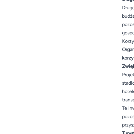
Długo
budże
pozos
gosp
Korzy
Organ
korzy
Zwięk
Proje
stadi
hotel
trans
Te in
pozos
przys
Turys