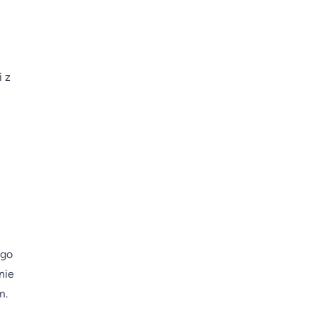
i z
ego
nie
m.