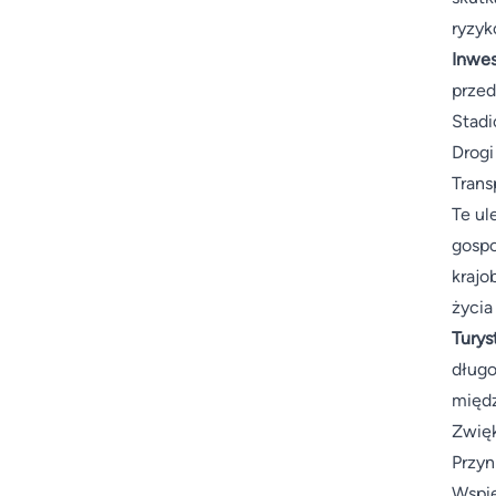
ryzyk
Inwes
przed
Stadi
Drogi
Trans
Te ul
gospo
krajo
życia
Turys
długo
międ
Zwięk
Przyn
Wspie