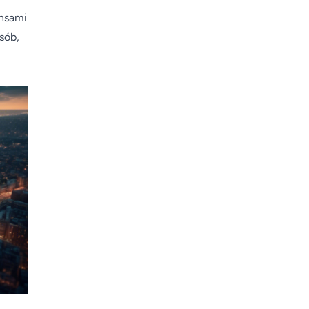
ansami
sób,