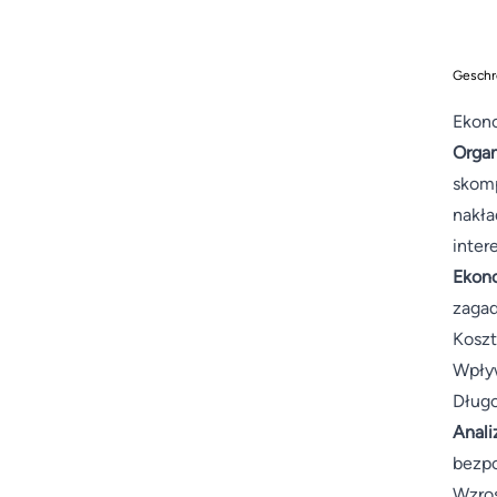
Geschr
Ekono
Organ
skomp
nakła
inter
Ekono
zagad
Koszt
Wpływ
Długo
Anali
bezpo
Wzros