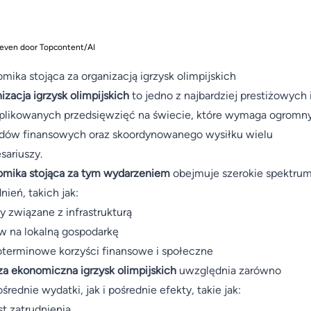
even door Topcontent/AI
mika stojąca za organizacją igrzysk olimpijskich
izacja igrzysk olimpijskich
to jedno z najbardziej prestiżowych 
likowanych przedsięwzięć na świecie, które wymaga ogromn
dów finansowych oraz skoordynowanego wysiłku wielu
esariuszy.
mika stojąca za tym wydarzeniem
obejmuje szerokie spektru
nień, takich jak:
y związane z infrastrukturą
 na lokalną gospodarkę
terminowe korzyści finansowe i społeczne
za ekonomiczna igrzysk olimpijskich
uwzględnia zarówno
średnie wydatki, jak i pośrednie efekty, takie jak:
t zatrudnienia