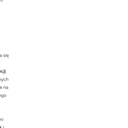
a się
cji
.
nych
e na
ego
mi
k i