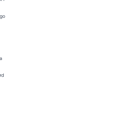
ego
a
rd