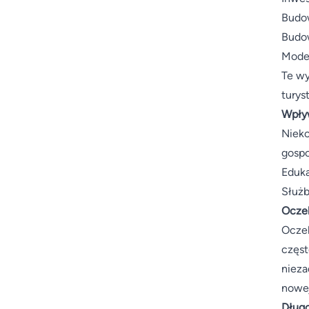
Budo
Budow
Moder
Te wy
turys
Wpły
Nieko
gospo
Eduka
Służb
Oczek
Oczek
częst
nieza
nowej
Dług