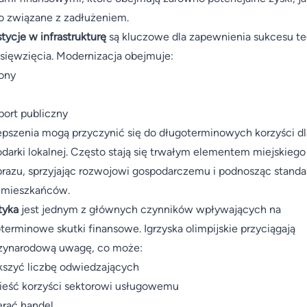
o związane z zadłużeniem.
tycje w infrastrukturę
są kluczowe dla zapewnienia sukcesu t
sięwzięcia. Modernizacja obejmuje:
ony
port publiczny
epszenia mogą przyczynić się do długoterminowych korzyści dl
darki lokalnej. Często stają się trwałym elementem miejskiego
brazu, sprzyjając rozwojowi gospodarczemu i podnosząc standa
 mieszkańców.
tyka
jest jednym z głównych czynników wpływających na
terminowe skutki finansowe. Igrzyska olimpijskie przyciągają
zynarodową uwagę, co może:
szyć liczbę odwiedzających
ieść korzyści sektorowi usługowemu
rać handel