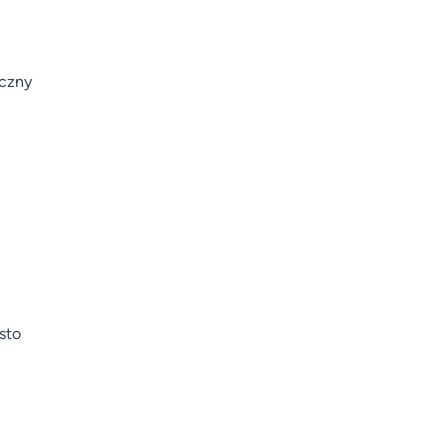
iczny
sto