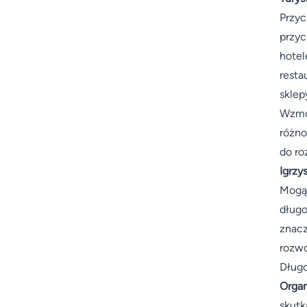
Przyc
przyc
hotel
resta
sklep
Wzmo
różno
do ro
Igrzy
Mogą
długo
znacz
rozwo
Długo
Organ
skutk