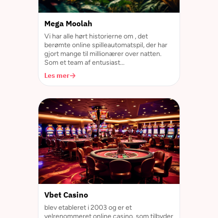
Mega Moolah
Vi har alle hørt historierne om , det
berømte online spilleautomatspil, der har
gjort mange til millionærer over natten.
Som et team af entusiast...
Les mer
Vbet Casino
blev etableret i 2003 og er et
velrenommeret online casino, som tilbyder