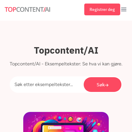
Registrer deg
Åpn
Topcontent/AI
Topcontent/AI - Eksempeltekster: Se hva vi kan gjøre.
Søk