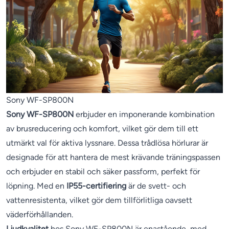
Sony WF-SP800N
Sony WF-SP800N
erbjuder en imponerande kombination
av brusreducering och komfort, vilket gör dem till ett
utmärkt val för aktiva lyssnare. Dessa trådlösa hörlurar är
designade för att hantera de mest krävande träningspassen
och erbjuder en stabil och säker passform, perfekt för
löpning. Med en
IP55-certifiering
är de svett- och
vattenresistenta, vilket gör dem tillförlitliga oavsett
väderförhållanden.
Ljudkvalitet
hos Sony WF-SP800N är enastående, med