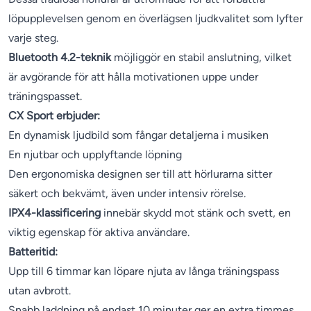
löpupplevelsen genom en överlägsen ljudkvalitet som lyfter
varje steg.
Bluetooth 4.2-teknik
möjliggör en stabil anslutning, vilket
är avgörande för att hålla motivationen uppe under
träningspasset.
CX Sport erbjuder:
En dynamisk ljudbild som fångar detaljerna i musiken
En njutbar och upplyftande löpning
Den ergonomiska designen ser till att hörlurarna sitter
säkert och bekvämt, även under intensiv rörelse.
IPX4-klassificering
innebär skydd mot stänk och svett, en
viktig egenskap för aktiva användare.
Batteritid:
Upp till 6 timmar kan löpare njuta av långa träningspass
utan avbrott.
Snabb laddning på endast 10 minuter ger en extra timmes