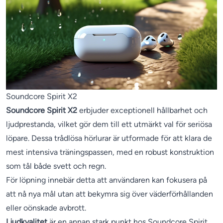
Soundcore Spirit X2
Soundcore Spirit X2
erbjuder exceptionell hållbarhet och
ljudprestanda, vilket gör dem till ett utmärkt val för seriösa
löpare. Dessa trådlösa hörlurar är utformade för att klara de
mest intensiva träningspassen, med en robust konstruktion
som tål både svett och regn.
För löpning innebär detta att användaren kan fokusera på
att nå nya mål utan att bekymra sig över väderförhållanden
eller oönskade avbrott.
Ljudkvalitet
är en annan stark punkt hos Soundcore Spirit