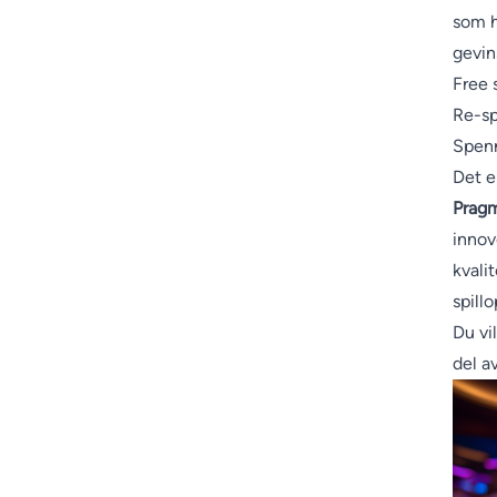
som h
gevin
Free 
Re-sp
Spen
Det e
Pragm
innov
kvali
spill
Du vi
del av