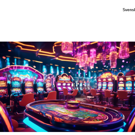
Svens