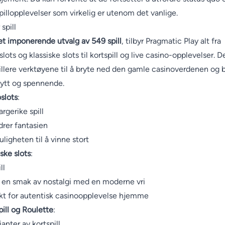
pillopplevelser som virkelig er utenom det vanlige.
spill
t imponerende utvalg av 549 spill
, tilbyr Pragmatic Play alt fra
lots og klassiske slots til kortspill og live casino-opplevelser. D
pillere verktøyene til å bryte ned den gamle casinoverdenen og
ytt og spennende.
slots
:
argerike spill
drer fantasien
uligheten til å vinne stort
iske slots
:
ll
r en smak av nostalgi med en moderne vri
kt for autentisk casinoopplevelse hjemme
pill og Roulette
:
ianter av kortspill