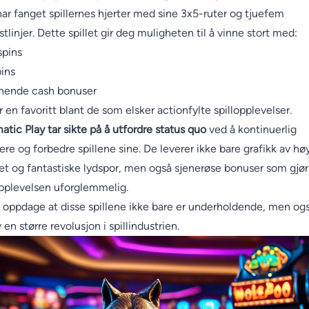
ar fanget spillernes hjerter med sine 3x5-ruter og tjuefem
stlinjer. Dette spillet gir deg muligheten til å vinne stort med:
spins
ins
nende cash bonuser
r en favoritt blant de som elsker actionfylte spillopplevelser.
atic Play tar sikte på å utfordre status quo
ved å kontinuerlig
ere og forbedre spillene sine. De leverer ikke bare grafikk av hø
tet og fantastiske lydspor, men også sjenerøse bonuser som gjør
opplevelsen uforglemmelig.
l oppdage at disse spillene ikke bare er underholdende, men og
 en større revolusjon i spillindustrien.