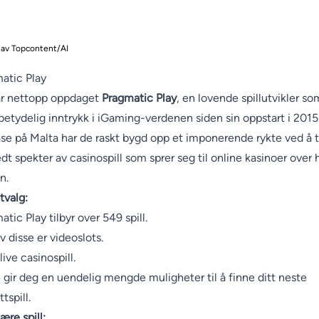
 av Topcontent/AI
atic Play
r nettopp oppdaget
Pragmatic Play
, en lovende spillutvikler so
 betydelig inntrykk i iGaming-verdenen siden sin oppstart i 2015
ase på Malta har de raskt bygd opp et imponerende rykte ved å t
edt spekter av casinospill som sprer seg til online kasinoer over 
n.
tvalg:
atic Play tilbyr over 549 spill.
v disse er videoslots.
live casinospill.
 gir deg en uendelig mengde muligheter til å finne ditt neste
ttspill.
ære spill: