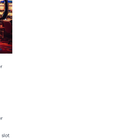
r
er
 slot