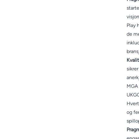
start
visjo
Play 
de me
inklu
brans
Kvali
sikrer
anerk
MGA (
UKGC
Hvert
og fe
spill
Pragm
engas