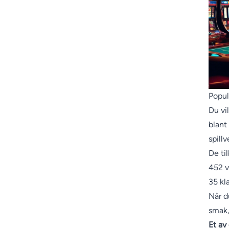
Popul
Du vi
blant
spill
De ti
452 v
35 kl
Når d
smak,
Et av