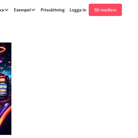
ka
Exempel
Prissättning
Logga in
Bli medlem