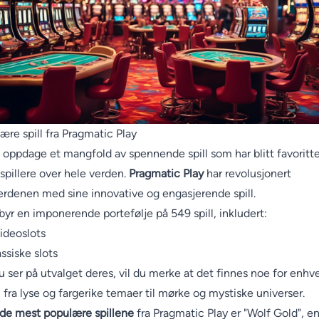
ære spill fra Pragmatic Play
l oppdage et mangfold av spennende spill som har blitt favoritte
 spillere over hele verden.
Pragmatic Play
har revolusjonert
verdenen med sine innovative og engasjerende spill.
lbyr en imponerende portefølje på 549 spill, inkludert:
ideoslots
assiske slots
u ser på utvalget deres, vil du merke at det finnes noe for enhv
 fra lyse og fargerike temaer til mørke og mystiske universer.
 de mest populære spillene
fra Pragmatic Play er "Wolf Gold", en