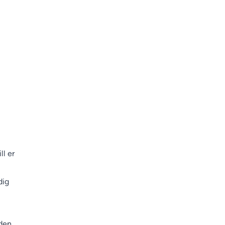
ll er
dig
iden