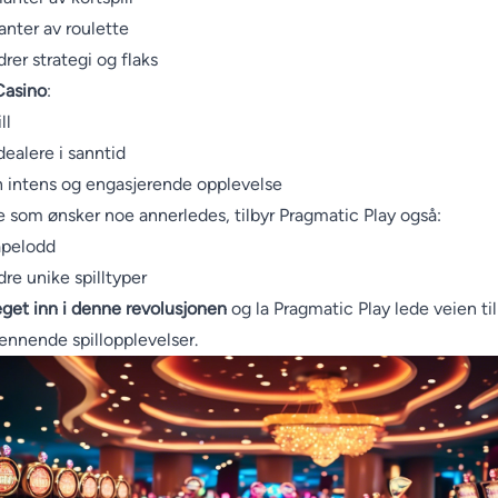
ianter av roulette
drer strategi og flaks
Casino
:
ll
dealere i sanntid
n intens og engasjerende opplevelse
e som ønsker noe annerledes, tilbyr Pragmatic Play også:
apelodd
dre unike spilltyper
eget inn i denne revolusjonen
og la Pragmatic Play lede veien ti
ennende spillopplevelser.