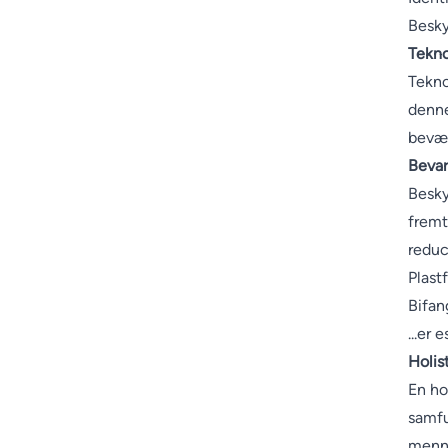
Besky
Tekno
Tekno
denne
bevæg
Bevar
Besky
fremt
reduc
Plast
Bifang
...er 
Holis
En ho
samfu
menne