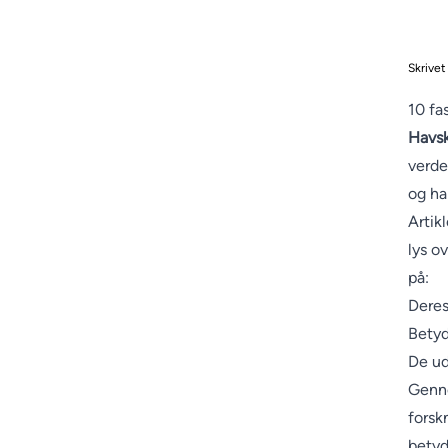
Skrivet
10 fa
Havsk
verde
og har
Artik
lys o
på:
Deres
Betyd
De ud
Genne
forsk
betyd