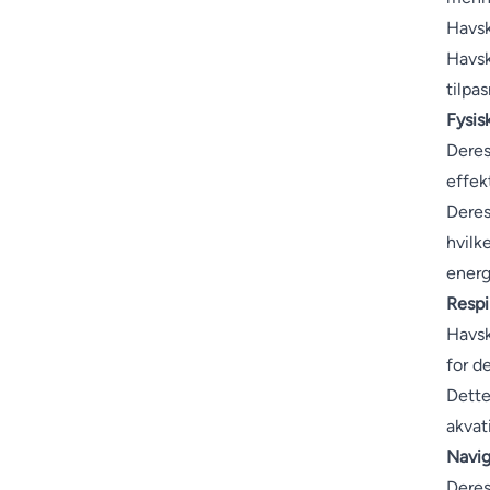
Havsk
Havsk
tilpas
Fysis
Deres
effek
Deres
hvilk
energ
Respi
Havsk
for d
Dette
akvati
Navig
Deres