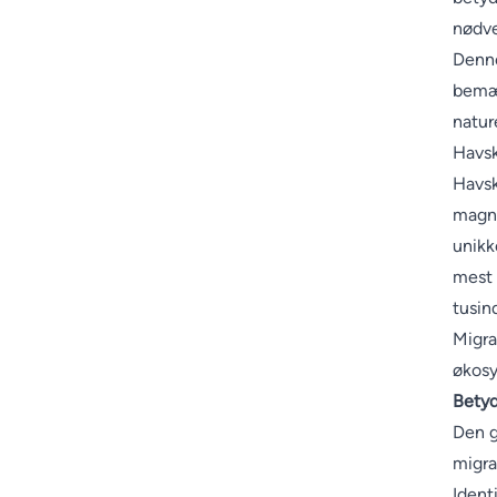
nødve
Denne
bemær
natur
Havsk
Havsk
magne
unikk
mest 
tusin
Migra
økosy
Betyd
Den g
migra
Ident