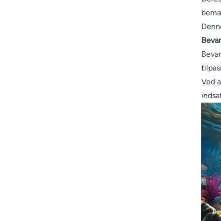
bemær
Denne
Bevar
Bevar
tilpas
Ved a
indsa