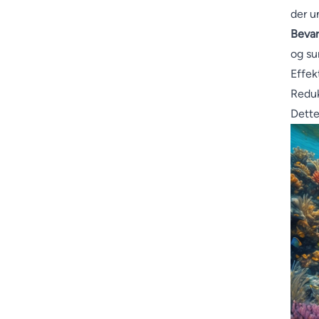
der u
Bevar
og su
Effek
Reduk
Dette