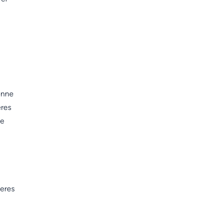
enne
eres
se
deres