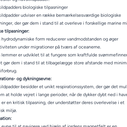
ildpadders biologiske tilpasninger
ildpadder udviser en række bemærkelsesværdige biologiske
ninger, der gør dem i stand til at overleve i forskellige marine mi
ke tilpasninger:
 hydrodynamiske form reducerer vandmodstanden og øger
tiviteten under migrationer på tværs af oceanerne.
 lemmer er udviklet til at fungere som kraftfulde svømmefinner
et gør dem i stand til at tilbagelægge store afstande med minim
iforbrug.
rations- og dykningsevne:
ildpadder besidder et unikt respirationssystem, der gør det mul
em at holde vejret i lange perioder, når de dykker dybt ned i hav
 er en kritisk tilpasning, der understøtter deres overlevelse i et
sk miljø.
ation:
 evne til at navigere ved hjælp af jordens magnetfelt er en