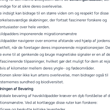
ndige for at sikre deres overlevelse.
 indsigt kan bidrage til en større viden om og respekt for disse
kelsesværdige skabninger, der fortsat fascinerer forskere og
entusiaster over hele verden.
ildpadders imponerende migrationsmønstre
ildpadder navigerer over enorme afstande ved hjælp af jordens
tfelt, når de foretager deres imponerende migrationsrejser. D
e evne til at genkende og bruge magnetiske signaler er en af d
fascinerende tilpasninger, hvilket gør det muligt for dem at rej
dvis af kilometer mellem deres yngle- og fødeområder.
tionen sikrer ikke kun artens overlevelse, men bidrager også til
stemernes sundhed og biodiversitet.
ningen af Bevaring
lobale bevaring af havskildpadder kræver en dyb forståelse af 
tionsmønstre. Ved at kortlægge disse ruter kan forskere:
ificere og beskytte kritiske levesteder