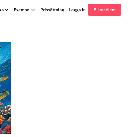
ka
Exempel
Prissättning
Logga in
Bli medlem