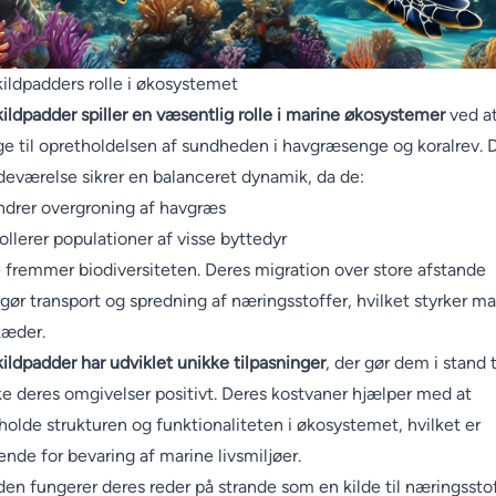
ildpadders rolle i økosystemet
ildpadder spiller en væsentlig rolle i marine økosystemer
ved a
ge til opretholdelsen af sundheden i havgræsenge og koralrev. 
edeværelse sikrer en balanceret dynamik, da de:
ndrer overgroning af havgræs
ollerer populationer af visse byttedyr
 fremmer biodiversiteten. Deres migration over store afstande
gør transport og spredning af næringsstoffer, hvilket styrker ma
kæder.
ildpadder har udviklet unikke tilpasninger
, der gør dem i stand t
ke deres omgivelser positivt. Deres kostvaner hjælper med at
holde strukturen og funktionaliteten i økosystemet, hvilket er
ende for bevaring af marine livsmiljøer.
en fungerer deres reder på strande som en kilde til næringsstof