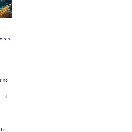
t
Deres
rine
il at
fer,