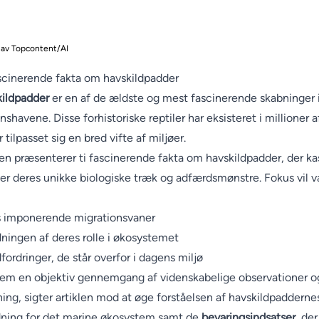
 av Topcontent/AI
scinerende fakta om havskildpadder
ildpadder
er en af de ældste og mest fascinerende skabninger 
nshavene. Disse forhistoriske reptiler har eksisteret i millioner a
 tilpasset sig en bred vifte af miljøer.
len præsenterer ti fascinerende fakta om havskildpadder, der ka
ver deres unikke biologiske træk og adfærdsmønstre. Fokus vil 
 imponerende migrationsvaner
ningen af deres rolle i økosystemet
fordringer, de står overfor i dagens miljø
m en objektiv gennemgang af videnskabelige observationer o
ning, sigter artiklen mod at øge forståelsen af havskildpadderne
ning for det marine økosystem samt de
bevaringsindsatser
, der