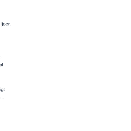
ljøer.
,
al
igt
et.