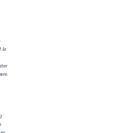
i
f år
ster
være
g
s
 er