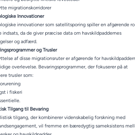
tte migrationskorridorer
logiske Innovationer
logiske innovationer som satellitsporing spiller en afgørende rol
 indsats, da de giver præcise data om havskildpaddernes
elser og adfærd.
ingsprogrammer og Trusler
ttelse af disse migrationsruter er afgørende for havskildpadder
idige overlevelse. Bevaringsprogrammer, der fokuserer på at
ere trusler som:
forurening
st i fiskeri
essentielle.
tisk Tilgang til Bevaring
listisk tilgang, der kombinerer videnskabelig forskning med
ndsengagement, vil fremme en bæredygtig sameksistens mel
sker og havskildpadder.