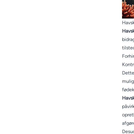
Havsk
Havsk
bidra
tilst
Forhi
Kontr
Dette
mulig
føde
Havsk
påvir
opret
afgør
Desud