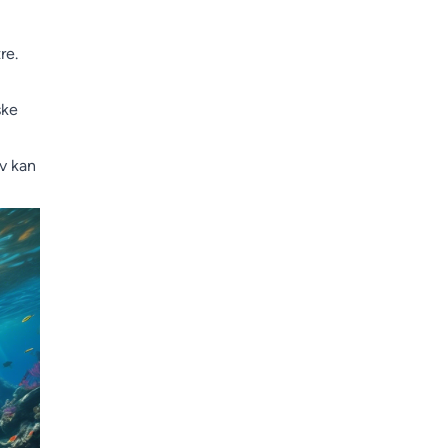
re.
ske
v kan