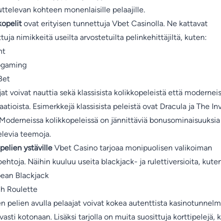
ttelevan kohteen monenlaisille pelaajille.
kopelit
ovat erityisen tunnettuja Vbet Casinolla. Ne kattavat
tuja nimikkeitä useilta arvostetuilta pelinkehittäjiltä, kuten:
nt
ogaming
Bet
jat voivat nauttia sekä klassisista kolikkopeleistä että modernei
aatioista. Esimerkkejä klassisista peleistä ovat Dracula ja The Inv
Moderneissa kolikkopeleissä on jännittäviä bonusominaisuuksia 
elevia teemoja.
pelien ystäville
Vbet Casino tarjoaa monipuolisen valikoiman
oehtoja. Näihin kuuluu useita blackjack- ja rulettiversioita, kute
ean Blackjack
h Roulette
n pelien avulla pelaajat voivat kokea autenttista kasinotunnel
asti kotonaan. Lisäksi tarjolla on muita suosittuja korttipelejä, 