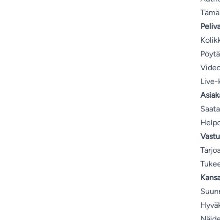
Tämä 
Peliv
Kolik
Pöytä
Video
Live-
Asiak
Saata
Helpo
Vastu
Tarjo
Tukee
Kansa
Suunn
Hyväk
Näide