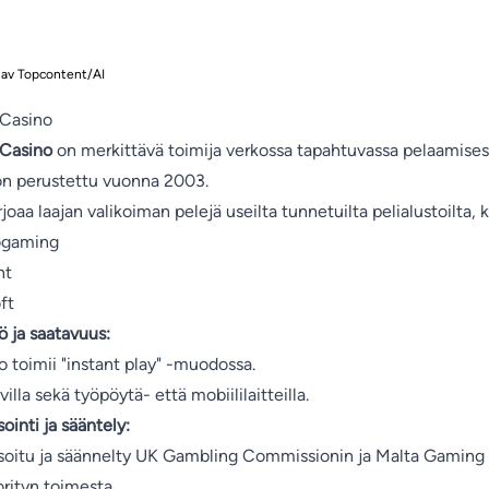
 av Topcontent/AI
Casino
Casino
on merkittävä toimija verkossa tapahtuvassa pelaamises
on perustettu vuonna 2003.
rjoaa laajan valikoiman pelejä useilta tunnetuilta pelialustoilta, 
ogaming
nt
ft
ö ja saatavuus:
o toimii "instant play" -muodossa.
illa sekä työpöytä- että mobiililaitteilla.
ointi ja sääntely:
soitu ja säännelty UK Gambling Commissionin ja Malta Gaming
rityn toimesta.