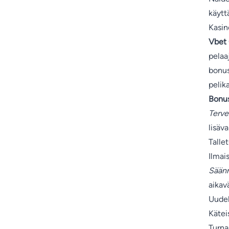
käytt
Kasi
Vbet 
pelaa
bonus
pelik
Bonus
Terve
lisäv
Talle
Ilmai
Säänn
aikavä
Uudel
Kätei
Turna