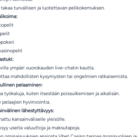
takaa turvallisen ja luotettavan pelikokemuksen.
alikoima:
kopelit
pelit
pokeri
kasinopelit
astuki:
villa ympäri vuorokauden live-chatin kautta.
ttaa mahdollisten kysymysten tai ongelmien ratkaisemista.
ullinen pelaaminen:
aa työkaluja, kuten itsestään poissulkemisen ja aikalisän.
 pelaajien hyvinvointia.
invälinen lähestyttävyys:
attu kansainväliselle yleisölle.
syy useita valuuttoja ja maksutapoja.
n ominaisuuksien ansiosta Vbet Casino tarjoaa monipuolisen ja