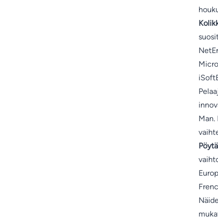
houku
Kolik
suosit
NetE
Micr
iSoft
Pelaa
innov
Man. 
vaiht
Pöytä
vaiht
Europ
Frenc
Näide
mukav