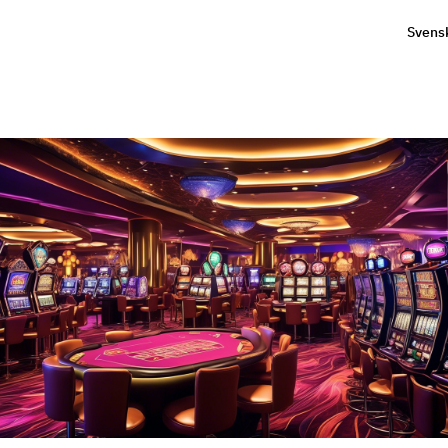
Svens