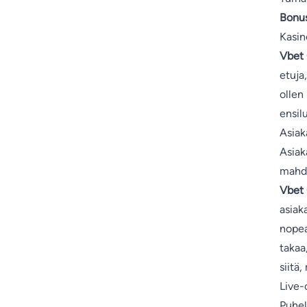
Bonu
Kasin
Vbet 
etuja
ollen
ensil
Asiak
Asiak
mahdo
Vbet 
asiak
nopea
takaa
siitä
Live-
Puhel