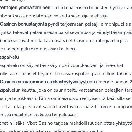
sehtojen ymmärtäminen
on tärkeää ennen bonusten hyödyntäm
obonuksissa noudatetaan selkeitä sääntöjä ja ehtoja.
Casinon bonustarjonta
pyrkii tarjoamaan pelaajille monipuolisia
, jotka tekevät pelaamisesta palkitsevampaa ja viihdyttävämpää
 bonukset ovat merkittävä osa Vbet Casinon strategiaa tarjota
uokkainen pelikokemus asiakkailleen.
aspalvelu
aspalvelu on käytettävissä ympäri vuorokauden, ja live-chat
llistaa nopean yhteydenoton asiakaspalvelijaan milloin tahansa
Casinon sitoutuminen asiakastyytyväisyyteen
ilmenee heidän 
aspalvelun kautta, joka on suunniteltu vastaamaan pelaajien tarp
sti ja tehokkaasti. Tämä ominaisuus on erityisen tärkeä, sillä se
, että pelaajat voivat saada tarvittavaa apua välittömästi riippu
, missä maailman kolkassa he pelaavat.
chatin lisäksi Vbet Casino tarjoaa mahdollisuuden ottaa yhteytt
imitse kansainvälisten puhelinnumeroiden kautta