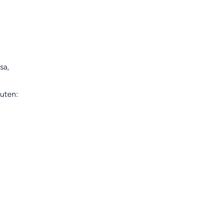
sa,
kuten: