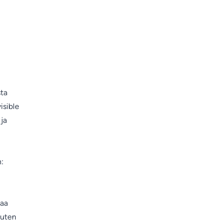
sta
isible
ja
n:
maa
kuten