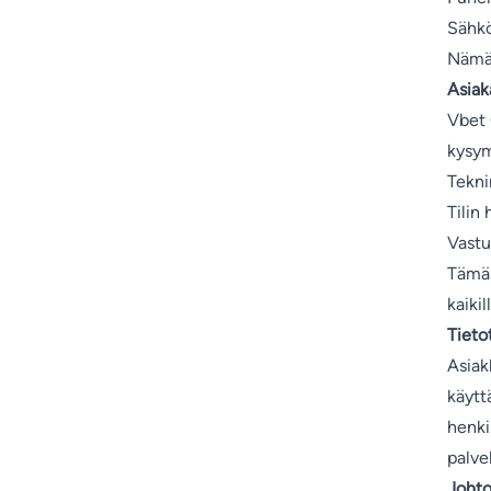
Sähkö
Nämä 
Asiak
Vbet 
kysym
Tekni
Tilin 
Vastu
Tämä 
kaiki
Tieto
Asiak
käytt
henki
palve
Johto