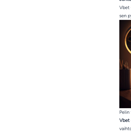
Vbet 
sen p
Pelin 
Vbet 
vaihto