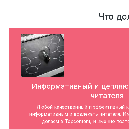
Что до
Информативный и цепля
читателя
Любой качественный и эффективный к
информативным и вовлекать читателя. И
делаем в Topcontent, и именно поэт