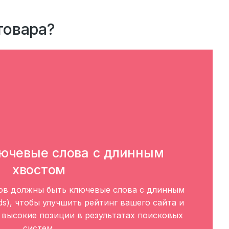
товара?
ючевые слова с длинным
хвостом
ов должны быть ключевые слова с длинным
rds), чтобы улучшить рейтинг вашего сайта и
 высокие позиции в результатах поисковых
систем.