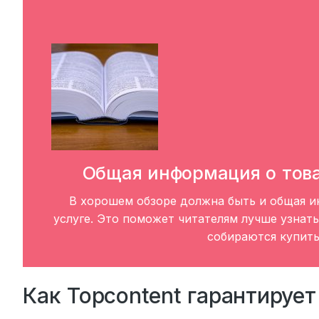
Общая информация о това
В хорошем обзоре должна быть и общая и
услуге. Это поможет читателям лучше узнать
собираются купить
Как Topcontent гарантирует