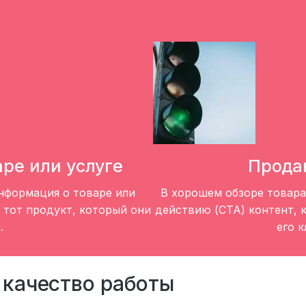
ре или услуге
Прода
нформация о товаре или
В хорошем обзоре товар
 тот продукт, который они
действию (CTA) контент, 
.
его к
 качество работы