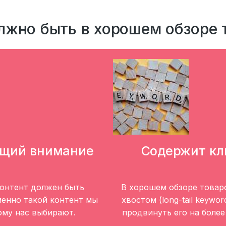
лжно быть в хорошем обзоре 
ющий внимание
Содержит кл
онтент должен быть
В хорошем обзоре товар
менно такой контент мы
хвостом (long-tail keywo
ому нас выбирают.
продвинуть его на более