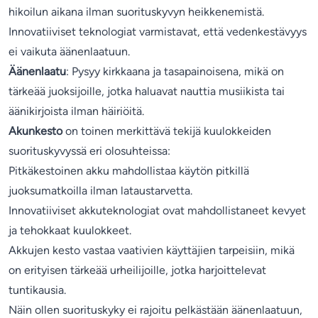
hikoilun aikana ilman suorituskyvyn heikkenemistä.
Innovatiiviset teknologiat varmistavat, että vedenkestävyys
ei vaikuta äänenlaatuun.
Äänenlaatu
: Pysyy kirkkaana ja tasapainoisena, mikä on
tärkeää juoksijoille, jotka haluavat nauttia musiikista tai
äänikirjoista ilman häiriöitä.
Akunkesto
on toinen merkittävä tekijä kuulokkeiden
suorituskyvyssä eri olosuhteissa:
Pitkäkestoinen akku mahdollistaa käytön pitkillä
juoksumatkoilla ilman lataustarvetta.
Innovatiiviset akkuteknologiat ovat mahdollistaneet kevyet
ja tehokkaat kuulokkeet.
Akkujen kesto vastaa vaativien käyttäjien tarpeisiin, mikä
on erityisen tärkeää urheilijoille, jotka harjoittelevat
tuntikausia.
Näin ollen suorituskyky ei rajoitu pelkästään äänenlaatuun,