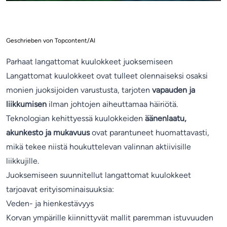
Geschrieben von Topcontent/AI
Parhaat langattomat kuulokkeet juoksemiseen
Langattomat kuulokkeet ovat tulleet olennaiseksi osaksi
monien juoksijoiden varustusta, tarjoten
vapauden ja
liikkumisen
ilman johtojen aiheuttamaa häiriötä.
Teknologian kehittyessä kuulokkeiden
äänenlaatu,
akunkesto ja mukavuus
ovat parantuneet huomattavasti,
mikä tekee niistä houkuttelevan valinnan aktiivisille
liikkujille.
Juoksemiseen suunnitellut langattomat kuulokkeet
tarjoavat erityisominaisuuksia:
Veden- ja hienkestävyys
Korvan ympärille kiinnittyvät mallit paremman istuvuuden