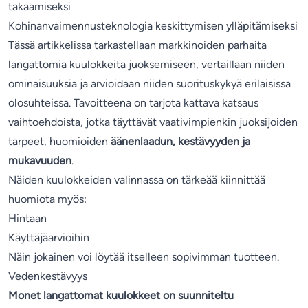
takaamiseksi
Kohinanvaimennusteknologia keskittymisen ylläpitämiseksi
Tässä artikkelissa tarkastellaan markkinoiden parhaita
langattomia kuulokkeita juoksemiseen, vertaillaan niiden
ominaisuuksia ja arvioidaan niiden suorituskykyä erilaisissa
olosuhteissa. Tavoitteena on tarjota kattava katsaus
vaihtoehdoista, jotka täyttävät vaativimpienkin juoksijoiden
tarpeet, huomioiden
äänenlaadun, kestävyyden ja
mukavuuden
.
Näiden kuulokkeiden valinnassa on tärkeää kiinnittää
huomiota myös:
Hintaan
Käyttäjäarvioihin
Näin jokainen voi löytää itselleen sopivimman tuotteen.
Vedenkestävyys
Monet langattomat kuulokkeet on suunniteltu