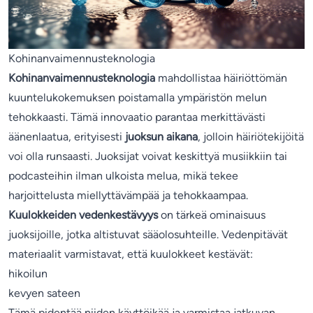
Kohinanvaimennusteknologia
Kohinanvaimennusteknologia
mahdollistaa häiriöttömän
kuuntelukokemuksen poistamalla ympäristön melun
tehokkaasti. Tämä innovaatio parantaa merkittävästi
äänenlaatua, erityisesti
juoksun aikana
, jolloin häiriötekijöitä
voi olla runsaasti. Juoksijat voivat keskittyä musiikkiin tai
podcasteihin ilman ulkoista melua, mikä tekee
harjoittelusta miellyttävämpää ja tehokkaampaa.
Kuulokkeiden vedenkestävyys
on tärkeä ominaisuus
juoksijoille, jotka altistuvat sääolosuhteille. Vedenpitävät
materiaalit varmistavat, että kuulokkeet kestävät:
hikoilun
kevyen sateen
Tämä pidentää niiden käyttöikää ja varmistaa jatkuvan