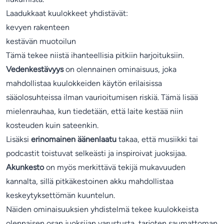
Laadukkaat kuulokkeet yhdistävät:
kevyen rakenteen
kestävän muotoilun
Tämä tekee niistä ihanteellisia pitkiin harjoituksiin.
Vedenkestävyys
on olennainen ominaisuus, joka
mahdollistaa kuulokkeiden käytön erilaisissa
sääolosuhteissa ilman vaurioitumisen riskiä. Tämä lisää
mielenrauhaa, kun tiedetään, että laite kestää niin
kosteuden kuin sateenkin.
Lisäksi
erinomainen äänenlaatu
takaa, että musiikki tai
podcastit toistuvat selkeästi ja inspiroivat juoksijaa.
Akunkesto
on myös merkittävä tekijä mukavuuden
kannalta, sillä pitkäkestoinen akku mahdollistaa
keskeytyksettömän kuuntelun.
Näiden ominaisuuksien yhdistelmä tekee kuulokkeista
olennaisen osan juoksijan varustusta, tarjoten saumattoman