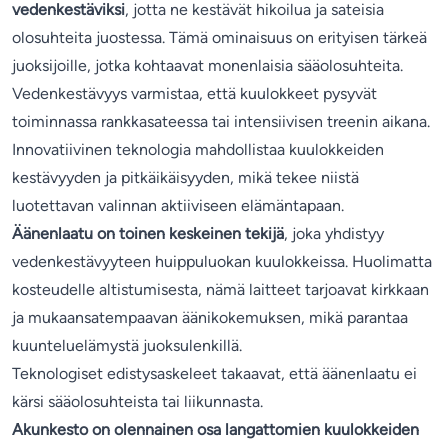
vedenkestäviksi
, jotta ne kestävät hikoilua ja sateisia
olosuhteita juostessa. Tämä ominaisuus on erityisen tärkeä
juoksijoille, jotka kohtaavat monenlaisia sääolosuhteita.
Vedenkestävyys varmistaa, että kuulokkeet pysyvät
toiminnassa rankkasateessa tai intensiivisen treenin aikana.
Innovatiivinen teknologia mahdollistaa kuulokkeiden
kestävyyden ja pitkäikäisyyden, mikä tekee niistä
luotettavan valinnan aktiiviseen elämäntapaan.
Äänenlaatu on toinen keskeinen tekijä
, joka yhdistyy
vedenkestävyyteen huippuluokan kuulokkeissa. Huolimatta
kosteudelle altistumisesta, nämä laitteet tarjoavat kirkkaan
ja mukaansatempaavan äänikokemuksen, mikä parantaa
kuunteluelämystä juoksulenkillä.
Teknologiset edistysaskeleet takaavat, että äänenlaatu ei
kärsi sääolosuhteista tai liikunnasta.
Akunkesto on olennainen osa langattomien kuulokkeiden