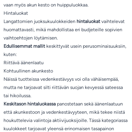
vaan myös akun kesto on huippuluokkaa.
Hintaluokat
Langattomien juoksukuulokkeiden
hintaluokat
vaihtelevat
huomattavasti, mikä mahdollistaa eri budjeteille sopivien
vaihtoehtojen löytämisen.
Edullisemmat mallit
keskittyvät usein perusominaisuuksiin,
kuten:
Riittävä äänenlaatu
Kohtuullinen akunkesto
Näissä tuotteissa vedenkestävyys voi olla vähäisempää,
mutta ne tarjoavat silti riittävän suojan kevyessä sateessa
tai hikoilussa.
Keskitason hintaluokassa
panostetaan sekä äänenlaatuun
että akunkestoon ja vedenkestävyyteen, mikä tekee niistä
houkuttelevia valintoja aktiivijuoksijoille. Tässä kategoriassa
kuulokkeet tarjoavat yleensä erinomaisen tasapainon