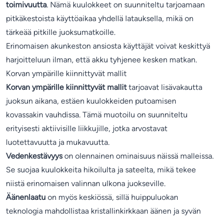
toimivuutta
. Nämä kuulokkeet on suunniteltu tarjoamaan
pitkäkestoista käyttöaikaa yhdellä latauksella, mikä on
tärkeää pitkille juoksumatkoille.
Erinomaisen akunkeston ansiosta käyttäjät voivat keskittyä
harjoitteluun ilman, että akku tyhjenee kesken matkan.
Korvan ympärille kiinnittyvät mallit
Korvan ympärille kiinnittyvät mallit
tarjoavat lisävakautta
juoksun aikana, estäen kuulokkeiden putoamisen
kovassakin vauhdissa. Tämä muotoilu on suunniteltu
erityisesti aktiivisille liikkujille, jotka arvostavat
luotettavuutta ja mukavuutta.
Vedenkestävyys
on olennainen ominaisuus näissä malleissa.
Se suojaa kuulokkeita hikoilulta ja sateelta, mikä tekee
niistä erinomaisen valinnan ulkona juokseville.
Äänenlaatu
on myös keskiössä, sillä huippuluokan
teknologia mahdollistaa kristallinkirkkaan äänen ja syvän