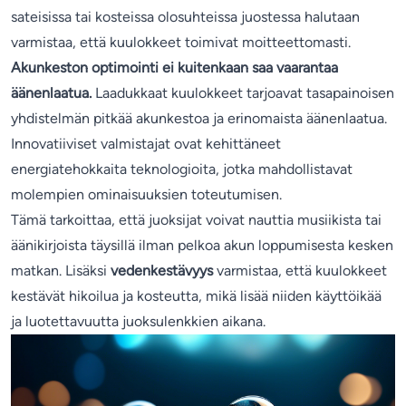
sateisissa tai kosteissa olosuhteissa juostessa halutaan
varmistaa, että kuulokkeet toimivat moitteettomasti.
Akunkeston optimointi ei kuitenkaan saa vaarantaa
äänenlaatua.
Laadukkaat kuulokkeet tarjoavat tasapainoisen
yhdistelmän pitkää akunkestoa ja erinomaista äänenlaatua.
Innovatiiviset valmistajat ovat kehittäneet
energiatehokkaita teknologioita, jotka mahdollistavat
molempien ominaisuuksien toteutumisen.
Tämä tarkoittaa, että juoksijat voivat nauttia musiikista tai
äänikirjoista täysillä ilman pelkoa akun loppumisesta kesken
matkan. Lisäksi
vedenkestävyys
varmistaa, että kuulokkeet
kestävät hikoilua ja kosteutta, mikä lisää niiden käyttöikää
ja luotettavuutta juoksulenkkien aikana.