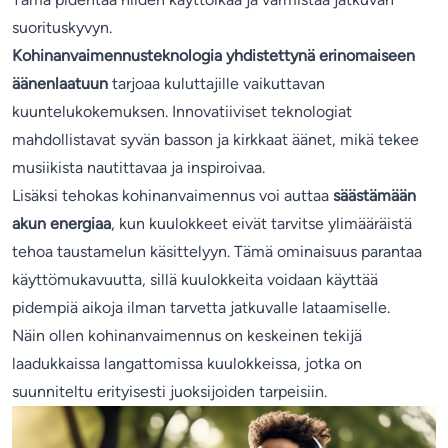
suorituskyvyn.
Kohinanvaimennusteknologia yhdistettynä erinomaiseen
äänenlaatuun
tarjoaa kuluttajille vaikuttavan
kuuntelukokemuksen. Innovatiiviset teknologiat
mahdollistavat syvän basson ja kirkkaat äänet, mikä tekee
musiikista nautittavaa ja inspiroivaa.
Lisäksi tehokas kohinanvaimennus voi auttaa
säästämään
akun energiaa
, kun kuulokkeet eivät tarvitse ylimääräistä
tehoa taustamelun käsittelyyn. Tämä ominaisuus parantaa
käyttömukavuutta, sillä kuulokkeita voidaan käyttää
pidempiä aikoja ilman tarvetta jatkuvalle lataamiselle.
Näin ollen kohinanvaimennus on keskeinen tekijä
laadukkaissa langattomissa kuulokkeissa, jotka on
suunniteltu erityisesti juoksijoiden tarpeisiin.