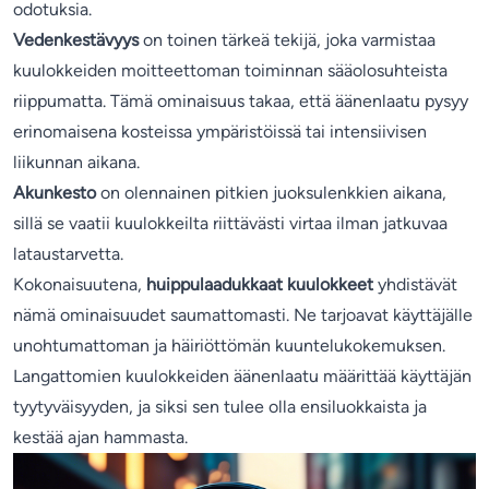
odotuksia.
Vedenkestävyys
on toinen tärkeä tekijä, joka varmistaa
kuulokkeiden moitteettoman toiminnan sääolosuhteista
riippumatta. Tämä ominaisuus takaa, että äänenlaatu pysyy
erinomaisena kosteissa ympäristöissä tai intensiivisen
liikunnan aikana.
Akunkesto
on olennainen pitkien juoksulenkkien aikana,
sillä se vaatii kuulokkeilta riittävästi virtaa ilman jatkuvaa
lataustarvetta.
Kokonaisuutena,
huippulaadukkaat kuulokkeet
yhdistävät
nämä ominaisuudet saumattomasti. Ne tarjoavat käyttäjälle
unohtumattoman ja häiriöttömän kuuntelukokemuksen.
Langattomien kuulokkeiden äänenlaatu määrittää käyttäjän
tyytyväisyyden, ja siksi sen tulee olla ensiluokkaista ja
kestää ajan hammasta.