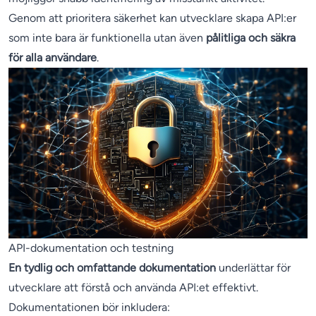
Genom att prioritera säkerhet kan utvecklare skapa API:er
som inte bara är funktionella utan även
pålitliga och säkra
för alla användare
.
API-dokumentation och testning
En tydlig och omfattande dokumentation
underlättar för
utvecklare att förstå och använda API:et effektivt.
Dokumentationen bör inkludera: