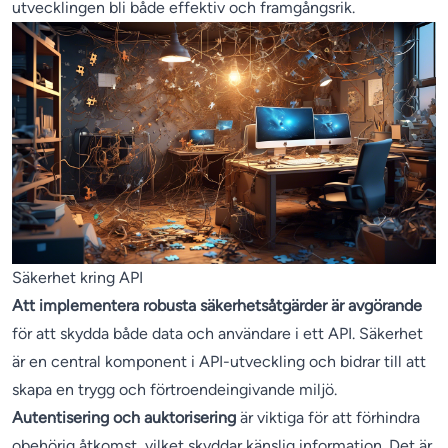
utvecklingen bli både effektiv och framgångsrik.
Säkerhet kring API
Att implementera robusta säkerhetsåtgärder är avgörande
för att skydda både data och användare i ett API. Säkerhet
är en central komponent i API-utveckling och bidrar till att
skapa en trygg och förtroendeingivande miljö.
Autentisering och auktorisering
är viktiga för att förhindra
obehörig åtkomst, vilket skyddar känslig information. Det är