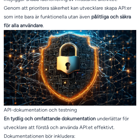
Genom att prioritera säkerhet kan utvecklare skapa API:er
som inte bara är funktionella utan även
pålitliga och säkra
för alla användare
.
API-dokumentation och testning
En tydlig och omfattande dokumentation
underlättar för
utvecklare att förstå och använda API:et effektivt.
Dokumentationen bör inkludera: