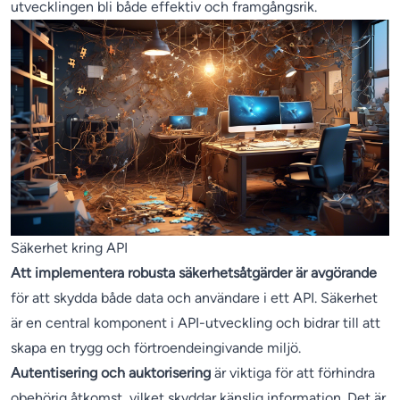
utvecklingen bli både effektiv och framgångsrik.
Säkerhet kring API
Att implementera robusta säkerhetsåtgärder är avgörande
för att skydda både data och användare i ett API. Säkerhet
är en central komponent i API-utveckling och bidrar till att
skapa en trygg och förtroendeingivande miljö.
Autentisering och auktorisering
är viktiga för att förhindra
obehörig åtkomst, vilket skyddar känslig information. Det är