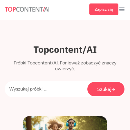
Zapisz się
Otw
Topcontent/AI
Próbki Topcontent/AI. Ponieważ zobaczyć znaczy
uwierzyć.
Szukaj