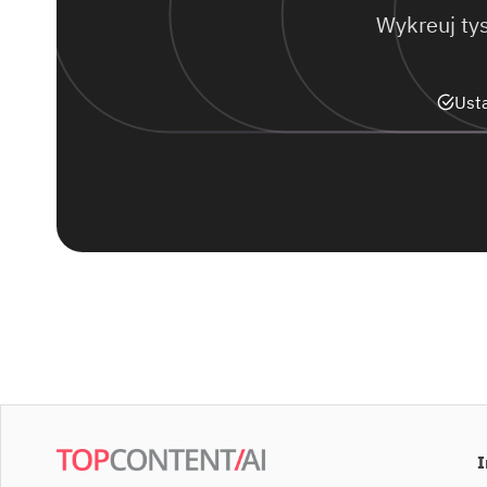
Wykreuj ty
Usta
I