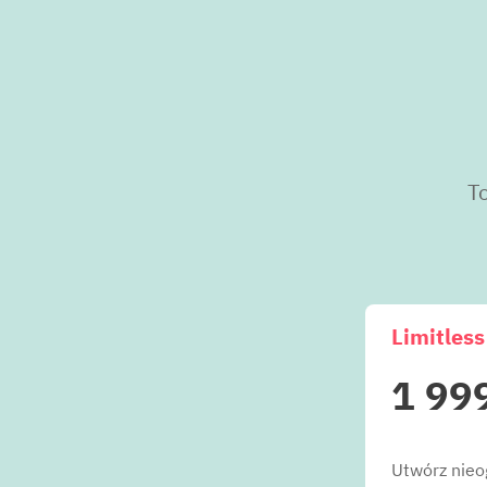
T
Limitless
1 99
Utwórz nieog