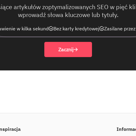
siące artykułów zoptymalizowanych SEO w pięć klik
wprowadź słowa kluczowe lub tytuły.
wienie w kilka sekund
Bez karty kredytowej
Zasilane prze
Zacznij
nspiracja
Informa