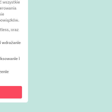
ć wszystkie
ferowania
nie
obowiązków.
tless, oraz
i wdrażanie
ksowanie i
zenie