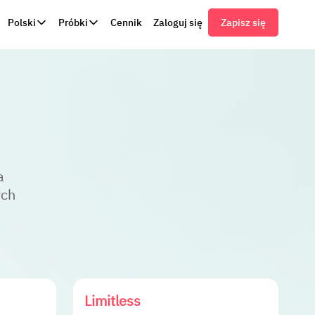
Polski
Próbki
Cennik
Zaloguj się
Zapisz się
a
ych
Limitless