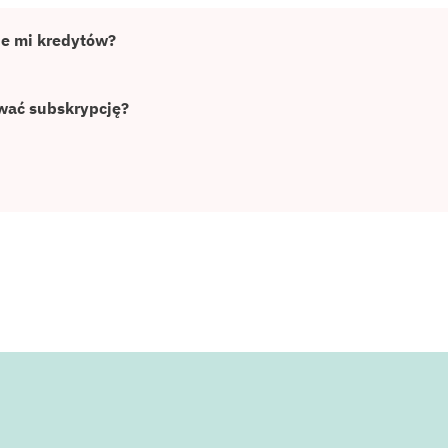
ie mi kredytów?
wać subskrypcję?