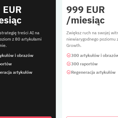
 EUR
999 EUR
esiąc
/miesiąc
strategię treści AI na
Zwiększ ruch na swojej wit
oziom z 80 artykułami
niewiarygodnego poziomu 
nie.
Growth.
tykułów i obrazów
300 artykułów i obrazó
portów
300 raportów
eracja artykułów
Regeneracja artykułów