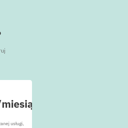
?
uj
/miesiąc
anej usługi,