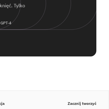
nięć. Tylko
z GPT-4
cja
Zacznij tworzyć