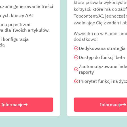
która pozwala wykorzysta
iczone generowanie treści
korzyści, które ma do zao
snych kluczy API
Topcontent/AI, jednocześ
zwalniając Cię z zadań i 
na przestrzeń
a dla Twoich artykułów
Wszystko co w Planie Limi
 i konfiguracja
dodatkowo;
cia
Dedykowana strategia 
Dostęp do funkcji beta
Zautomatyzowane inde
raporty
Priorytet funkcji na życ
Informacje
Informacje