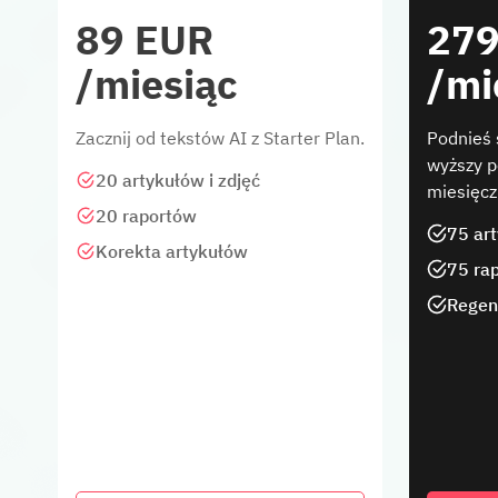
89 EUR
279
/miesiąc
/mi
Zacznij od tekstów AI z Starter Plan.
Podnieś 
wyższy p
20 artykułów i zdjęć
miesięcz
20 raportów
75 ar
Korekta artykułów
75 ra
Regen