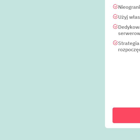
Nieogran
Użyj wła
Dedykowa
serwerow
Strategia
rozpoczę