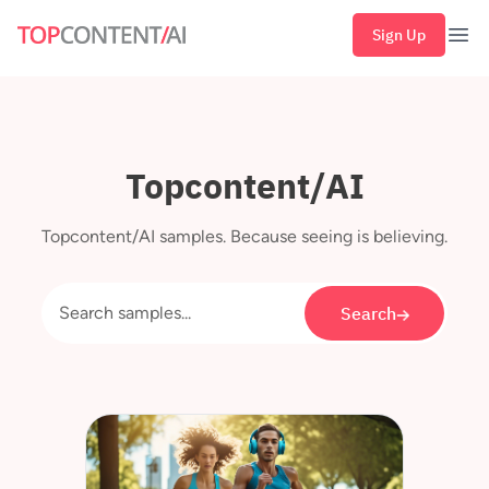
Sign Up
Ope
Topcontent/AI
Topcontent/AI samples. Because seeing is believing.
Search