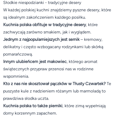
Słodkie niespodzianki - tradycyjne desery
W każdej polskiej kuchni znajdziemy pyszne desery, które
są idealnym zakończeniem każdego posiłku.
Kuchnia polska obfituje w tradycyjne desery
, które
zachwycają zarówno smakiem, jak i wyglądem.
Jednym z najpopularniejszych jest sernik
– kremowy,
delikatny i często wzbogacany rodzynkami lub skórką
pomarańczową.
Innym ulubieńcem jest makowiec
, którego aromat
świątecznych przypraw przenosi nas w rodzinne
wspomnienia.
Kto z nas nie skosztował pączków w Tłusty Czwartek?
Te
puszyste kule z nadzieniem różanym lub marmoladą to
prawdziwa słodka uczta.
Kuchnia polska to także pierniki
, które zimą wypełniają
domy korzennym zapachem.