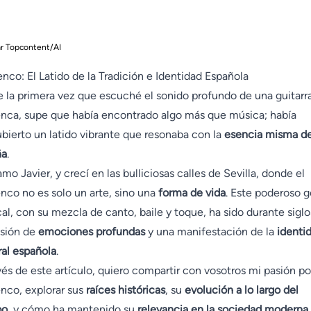
ar Topcontent/AI
nco: El Latido de la Tradición e Identidad Española
 la primera vez que escuché el sonido profundo de una guitarr
nca, supe que había encontrado algo más que música; había
bierto un latido vibrante que resonaba con la
esencia misma d
ña
.
amo Javier, y crecí en las bulliciosas calles de Sevilla, donde el
nco no es solo un arte, sino una
forma de vida
. Este poderoso 
al, con su mezcla de canto, baile y toque, ha sido durante sigl
sión de
emociones profundas
y una manifestación de la
identi
ral española
.
vés de este artículo, quiero compartir con vosotros mi pasión po
nco, explorar sus
raíces históricas
, su
evolución a lo largo del
po
, y cómo ha mantenido su
relevancia en la sociedad moderna
.