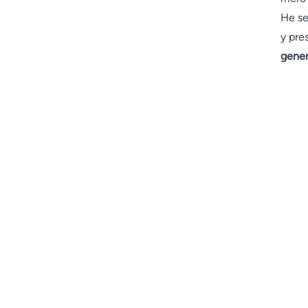
He se
y pre
gener