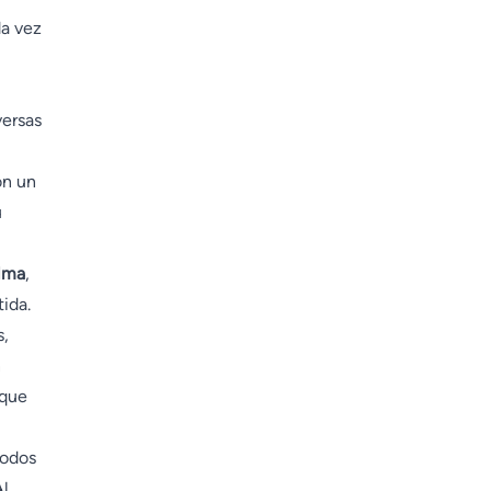
a vez
versas
on un
u
alma
,
ida.
s,
n
 que
todos
Al