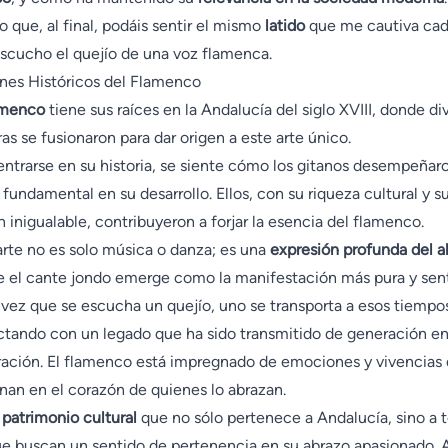
o que, al final, podáis sentir el mismo
latido
que me cautiva cad
scucho el quejío de una voz flamenca.
nes Históricos del Flamenco
amenco
tiene sus raíces en la Andalucía del siglo XVIII, donde di
ras se fusionaron para dar origen a este arte único.
entrarse en su historia, se siente cómo los gitanos desempeñar
 fundamental en su desarrollo. Ellos, con su riqueza cultural y s
n inigualable, contribuyeron a forjar la esencia del flamenco.
arte no es solo música o danza; es una
expresión profunda del 
 el cante jondo emerge como la manifestación más pura y sent
vez que se escucha un quejío, uno se transporta a esos tiempo
tando con un legado que ha sido transmitido de generación e
ación. El flamenco está impregnado de emociones y vivencias
nan en el corazón de quienes lo abrazan.
n
patrimonio cultural
que no sólo pertenece a Andalucía, sino a 
ue buscan un sentido de pertenencia en su abrazo apasionado. 