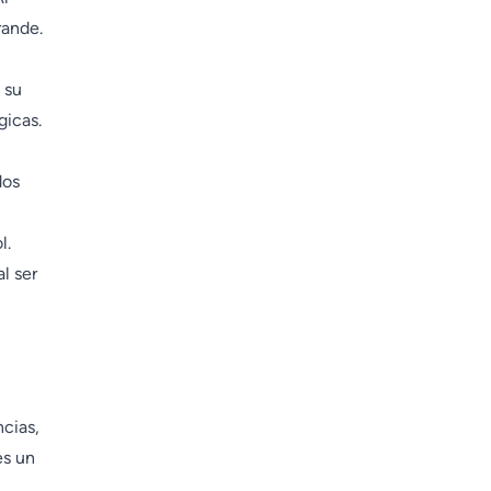
rande.
 su
gicas.
dos
l.
l ser
ncias,
es un