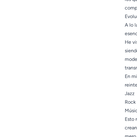
compa
Evolu
A lo 
esenc
He vi
siend
mode
trans
En mi
reint
Jazz
Rock
Músic
Esto 
crean
mero 