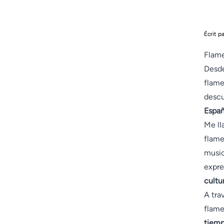
Écrit p
Flame
Desde
flame
descu
Espa
Me ll
flame
music
expre
cultu
A tra
flame
tiem