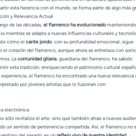
rtir esta herencia con el mundo, se forma parte de algo más g
ción y Relevancia Actual
largo de las décadas,
el flamenco ha evolucionado
manteniendo
ia mientras se adapta a nuevas influencias culturales y tecnoló
sto cómo el
cante jondo
, con su profundidad emocional, sigue
o el corazón del flamenco, aunque ahora se entrelaza con soni
rnos. La
comunidad gitana
, guardiana del flamenco, ha sabido
mitir esta tradición, enriqueciendo el patrimonio cultural españo
 experiencia, el flamenco ha encontrado una nueva relevancia a
erpretado por jóvenes artistas que lo fusionan con:
a electrónica
no sólo revitaliza el arte, sino que también atrae a nuevas audie
do un sentido de pertenencia compartida. Así, el flamenco no 
vestigio del pasado; es un
reflejo vivo de nuestra identidad
.