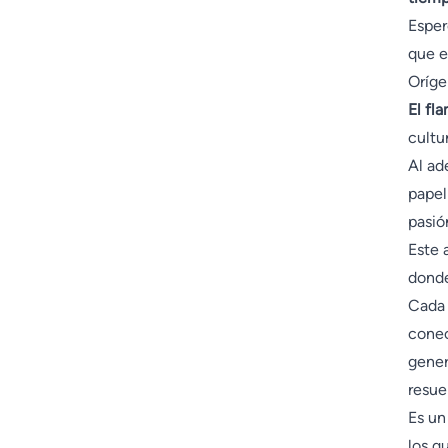
Esper
que e
Oríge
El fl
cultu
Al ad
papel
pasió
Este 
donde
Cada 
conec
gener
resue
Es u
los q