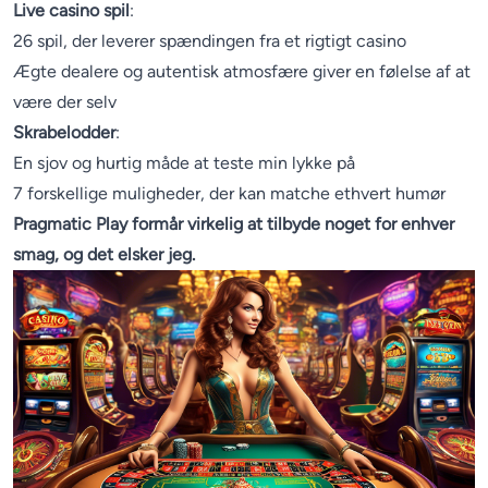
Live casino spil
:
26 spil, der leverer spændingen fra et rigtigt casino
Ægte dealere og autentisk atmosfære giver en følelse af at
være der selv
Skrabelodder
:
En sjov og hurtig måde at teste min lykke på
7 forskellige muligheder, der kan matche ethvert humør
Pragmatic Play formår virkelig at tilbyde noget for enhver
smag, og det elsker jeg.