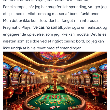
For eksempel, når jeg har brug for lidt spænding, vælger jeg
et spil med et vildt tema og masser af bonusfunktioner.
Men det er ikke kun slots, der har fanget min interesse.
Pragmatic Plays
live casino spil
tilbyder også en realistisk og
engagerende oplevelse, som jeg ikke kan modstå. Det føles
næsten som at sidde ved et rigtigt casino bord, og jeg kan
ikke undgå at blive revet med af spændingen.