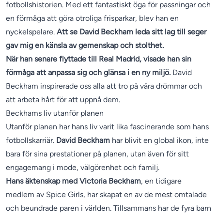
fotbollshistorien. Med ett fantastiskt öga för passningar och
en förmåga att göra otroliga frisparkar, blev han en
nyckelspelare.
Att se David Beckham leda sitt lag till seger
gav mig en känsla av gemenskap och stolthet.
När han senare flyttade till Real Madrid, visade han sin
förmåga att anpassa sig och glänsa i en ny miljö.
David
Beckham inspirerade oss alla att tro på våra drömmar och
att arbeta hårt för att uppnå dem.
Beckhams liv utanför planen
Utanför planen har hans liv varit lika fascinerande som hans
fotbollskarriär.
David Beckham
har blivit en global ikon, inte
bara för sina prestationer på planen, utan även för sitt
engagemang i mode, välgörenhet och familj.
Hans äktenskap med Victoria Beckham
, en tidigare
medlem av Spice Girls, har skapat en av de mest omtalade
och beundrade paren i världen. Tillsammans har de fyra barn