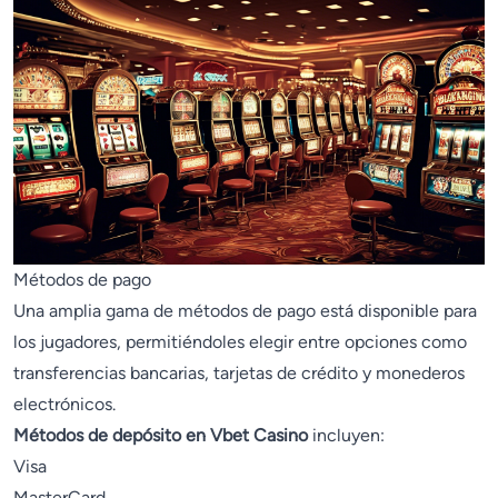
Métodos de pago
Una amplia gama de métodos de pago está disponible para
los jugadores, permitiéndoles elegir entre opciones como
transferencias bancarias, tarjetas de crédito y monederos
electrónicos.
Métodos de depósito en Vbet Casino
incluyen:
Visa
MasterCard