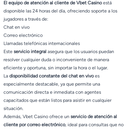
El equipo de atención al cliente de Vbet Casino
está
disponible las 24 horas del día, ofreciendo soporte a los
jugadores a través de:
Chat en vivo
Correo electrónico
Llamadas telefónicas internacionales
Este
servicio integral
asegura que los usuarios puedan
resolver cualquier duda o inconveniente de manera
eficiente y oportuna, sin importar la hora o el lugar.
La
disponibilidad constante del chat en vivo
es
especialmente destacable, ya que permite una
comunicación directa e inmediata con agentes
capacitados que están listos para asistir en cualquier
situación.
Además, Vbet Casino ofrece un
servicio de atención al
cliente por correo electrónico
, ideal para consultas que no