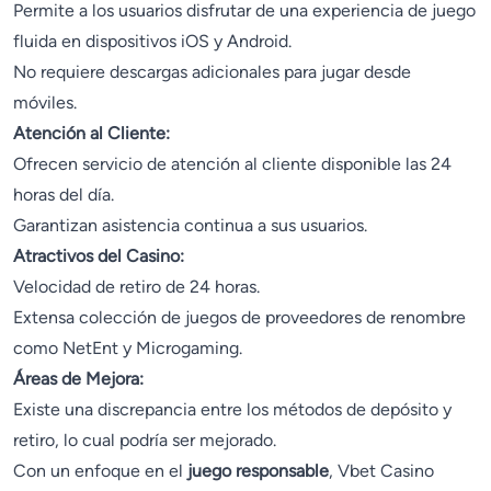
Permite a los usuarios disfrutar de una experiencia de juego
fluida en dispositivos iOS y Android.
No requiere descargas adicionales para jugar desde
móviles.
Atención al Cliente:
Ofrecen servicio de atención al cliente disponible las 24
horas del día.
Garantizan asistencia continua a sus usuarios.
Atractivos del Casino:
Velocidad de retiro de 24 horas.
Extensa colección de juegos de proveedores de renombre
como NetEnt y Microgaming.
Áreas de Mejora:
Existe una discrepancia entre los métodos de depósito y
retiro, lo cual podría ser mejorado.
Con un enfoque en el
juego responsable
, Vbet Casino