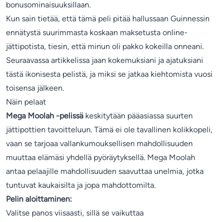
bonusominaisuuksillaan.
Kun sain tietää, että tämä peli pitää hallussaan Guinnessin
ennätystä suurimmasta koskaan maksetusta online-
jättipotista, tiesin, että minun oli pakko kokeilla onneani.
Seuraavassa artikkelissa jaan kokemuksiani ja ajatuksiani
tästä ikonisesta pelistä, ja miksi se jatkaa kiehtomista vuosi
toisensa jälkeen.
Näin pelaat
Mega Moolah -pelissä
keskitytään pääasiassa suurten
jättipottien tavoitteluun. Tämä ei ole tavallinen kolikkopeli,
vaan se tarjoaa vallankumouksellisen mahdollisuuden
muuttaa elämäsi yhdellä pyöräytyksellä. Mega Moolah
antaa pelaajille mahdollisuuden saavuttaa unelmia, jotka
tuntuvat kaukaisilta ja jopa mahdottomilta.
Pelin aloittaminen:
Valitse panos viisaasti, sillä se vaikuttaa