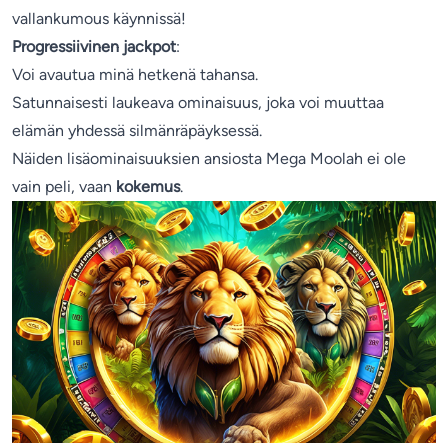
vallankumous käynnissä!
Progressiivinen jackpot
:
Voi avautua minä hetkenä tahansa.
Satunnaisesti laukeava ominaisuus, joka voi muuttaa
elämän yhdessä silmänräpäyksessä.
Näiden lisäominaisuuksien ansiosta Mega Moolah ei ole
vain peli, vaan
kokemus
.