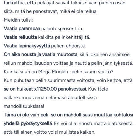
tarkoittaa, että pelaajat saavat takaisin vain pienen osan
siitä, mitä he panostavat, mikä ei ole reilua.
Meidän tulisi:
Vaatia parempaa
palautusprosenttia.
Vaatia reiluutta
kaikilta pelinkehittäjiltä.
Vaatia läpinäkyvyyttä
pelien ehdoista.
On aika nousta ja vaatia muutosta
, sillä jokainen ansaitsee
reilun mahdollisuuden voittaa ja nauttia pelin jännityksestä.
Kuinka suuri on Mega Moolah -pelin suurin voitto?
Kun puhutaan pelin suurimmasta voitosta, voin kertoa, että
se on huikeat x11250.00 panoksestasi
. Kuvittele
vallankumous oman elämäsi taloudellisissa
mahdollisuuksissa!
Tämä ei ole vain peli; se on mahdollisuus muuttaa kohtalosi
yhdellä pyöräytyksellä
. En voi olla innostumatta ajatuksesta,
että tällainen voitto voisi mullistaa kaiken.