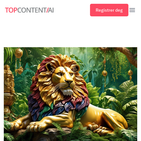
Registrer deg
Åpn