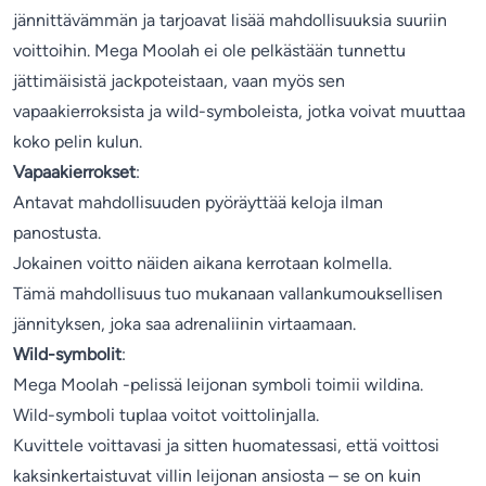
jännittävämmän ja tarjoavat lisää mahdollisuuksia suuriin
voittoihin. Mega Moolah ei ole pelkästään tunnettu
jättimäisistä jackpoteistaan, vaan myös sen
vapaakierroksista ja wild-symboleista, jotka voivat muuttaa
koko pelin kulun.
Vapaakierrokset
:
Antavat mahdollisuuden pyöräyttää keloja ilman
panostusta.
Jokainen voitto näiden aikana kerrotaan kolmella.
Tämä mahdollisuus tuo mukanaan vallankumouksellisen
jännityksen, joka saa adrenaliinin virtaamaan.
Wild-symbolit
:
Mega Moolah -pelissä leijonan symboli toimii wildina.
Wild-symboli tuplaa voitot voittolinjalla.
Kuvittele voittavasi ja sitten huomatessasi, että voittosi
kaksinkertaistuvat villin leijonan ansiosta – se on kuin