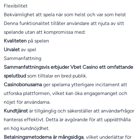
Flexibilitet
Bekvämlighet att spela när som helst och var som helst
Denna funktionalitet tillåter användare att njuta av sitt
spelande utan att kompromissa med:
Kvaliteten
på spelen
Urvalet
av spel
Sammanfattning
Sammanfattningsvis erbjuder Vbet Casino ett omfattande
spelutbud
som tilltalar en bred publik.
Casinobonusarna
ger spelarna ytterligare incitament att
utforska plattformen, vilket kan öka engagemanget och
nöjet för användarna.
Kundtjänst
är tillgänglig och säkerställer att användarfrågor
hanteras effektivt. Detta är avgörande för att upprätthålla
en hög kundnöjdhet.
Betalningsmetoderna är mångsidiga
, vilket underlättar för