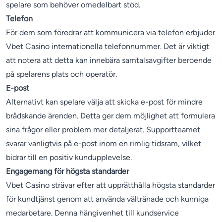
spelare som behöver omedelbart stöd.
Telefon
För dem som föredrar att kommunicera via telefon erbjuder
Vbet Casino internationella telefonnummer. Det är viktigt
att notera att detta kan innebära samtalsavgifter beroende
på spelarens plats och operatör.
E-post
Alternativt kan spelare välja att skicka e-post för mindre
brådskande ärenden. Detta ger dem möjlighet att formulera
sina frågor eller problem mer detaljerat. Supportteamet
svarar vanligtvis på e-post inom en rimlig tidsram, vilket
bidrar till en positiv kundupplevelse.
Engagemang för högsta standarder
Vbet Casino strävar efter att upprätthålla högsta standarder
för kundtjänst genom att använda vältränade och kunniga
medarbetare. Denna hängivenhet till kundservice