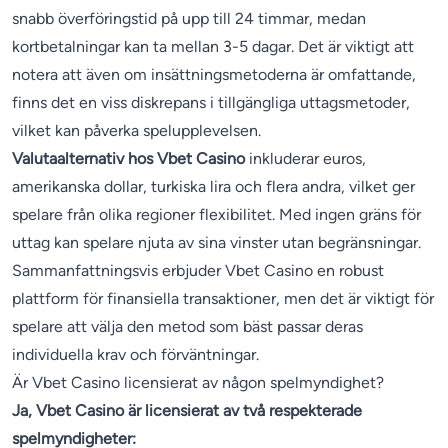
snabb överföringstid på upp till 24 timmar, medan
kortbetalningar kan ta mellan 3-5 dagar. Det är viktigt att
notera att även om insättningsmetoderna är omfattande,
finns det en viss diskrepans i tillgängliga uttagsmetoder,
vilket kan påverka spelupplevelsen.
Valutaalternativ hos Vbet Casino
inkluderar euros,
amerikanska dollar, turkiska lira och flera andra, vilket ger
spelare från olika regioner flexibilitet. Med ingen gräns för
uttag kan spelare njuta av sina vinster utan begränsningar.
Sammanfattningsvis erbjuder Vbet Casino en robust
plattform för finansiella transaktioner, men det är viktigt för
spelare att välja den metod som bäst passar deras
individuella krav och förväntningar.
Är Vbet Casino licensierat av någon spelmyndighet?
Ja, Vbet Casino är licensierat av två respekterade
spelmyndigheter: