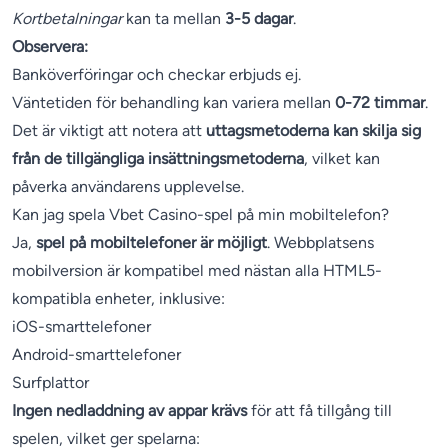
Kortbetalningar
kan ta mellan
3-5 dagar
.
Observera:
Banköverföringar och checkar erbjuds ej.
Väntetiden för behandling kan variera mellan
0-72 timmar
.
Det är viktigt att notera att
uttagsmetoderna kan skilja sig
från de tillgängliga insättningsmetoderna
, vilket kan
påverka användarens upplevelse.
Kan jag spela Vbet Casino-spel på min mobiltelefon?
Ja,
spel på mobiltelefoner är möjligt
. Webbplatsens
mobilversion är kompatibel med nästan alla HTML5-
kompatibla enheter, inklusive:
iOS-smarttelefoner
Android-smarttelefoner
Surfplattor
Ingen nedladdning av appar krävs
för att få tillgång till
spelen, vilket ger spelarna: