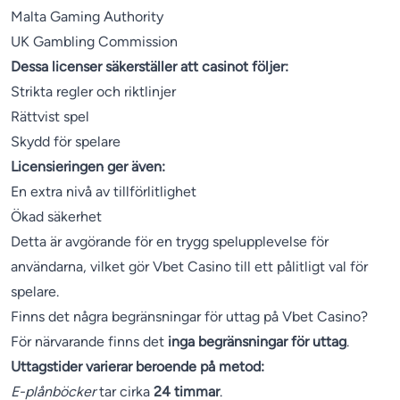
Malta Gaming Authority
UK Gambling Commission
Dessa licenser säkerställer att casinot följer:
Strikta regler och riktlinjer
Rättvist spel
Skydd för spelare
Licensieringen ger även:
En extra nivå av tillförlitlighet
Ökad säkerhet
Detta är avgörande för en trygg spelupplevelse för
användarna, vilket gör Vbet Casino till ett pålitligt val för
spelare.
Finns det några begränsningar för uttag på Vbet Casino?
För närvarande finns det
inga begränsningar för uttag
.
Uttagstider varierar beroende på metod:
E-plånböcker
tar cirka
24 timmar
.