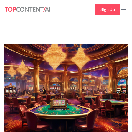
Sign Up
Ope