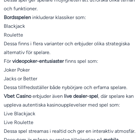
och funktioner.
Bordsspelen
inkluderar klassiker som:
Blackjack
Roulette
Dessa finns i flera varianter och erbjuder olika strategiska
alternativ för spelare.
För
videopoker-entusiaster
finns spel som:
Joker Poker
Jacks or Better
Dessa tillfredsställer både nybörjare och erfarna spelare.
Vbet Casino
erbjuder även
live dealer-spel
, där spelare kan
uppleva autentiska kasinoupplevelser med spel som:
Live Blackjack
Live Roulette
Dessa spel streamas i realtid och ger en interaktiv atmosfär.
Dessutom är många av spelen tillgängliga på
mobila