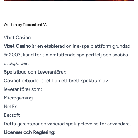
Written by Topcontent/AI
Vbet Casino
Vbet Casino
är en etablerad online-spelplattform grundad
år 2003, känd för sin omfattande spelportfölj och snabba
uttagstider.
Spelutbud och Leverantörer:
Casinot erbjuder spel från ett brett spektrum av
leverantörer som:
Microgaming
NetEnt
Betsoft
Detta garanterar en varierad spelupplevelse för användare.
Licenser och Reglering: