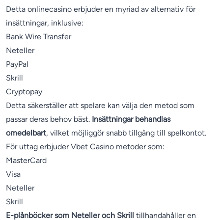
Detta onlinecasino erbjuder en myriad av alternativ för
insättningar, inklusive:
Bank Wire Transfer
Neteller
PayPal
Skrill
Cryptopay
Detta säkerställer att spelare kan välja den metod som
passar deras behov bäst.
Insättningar behandlas
omedelbart
, vilket möjliggör snabb tillgång till spelkontot.
För uttag erbjuder Vbet Casino metoder som:
MasterCard
Visa
Neteller
Skrill
E-plånböcker som Neteller och Skrill
tillhandahåller en