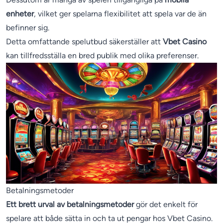
enheter
, vilket ger spelarna flexibilitet att spela var de än
befinner sig.
Detta omfattande spelutbud säkerställer att
Vbet Casino
kan tillfredsställa en bred publik med olika preferenser.
Betalningsmetoder
Ett brett urval av betalningsmetoder
gör det enkelt för
spelare att både sätta in och ta ut pengar hos Vbet Casino.