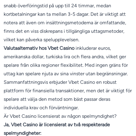
snabb överföringstid på upp till 24 timmar, medan
kortbetalningar kan ta mellan 3-5 dagar. Det är viktigt att
notera att även om insättningsmetoderna är omfattande,
finns det en viss diskrepans i tillgängliga uttagsmetoder,
vilket kan påverka spelupplevelsen.
Valutaalternativ hos Vbet Casino
inkluderar euros,
amerikanska dollar, turkiska lira och flera andra, vilket ger
spelare från olika regioner flexibilitet. Med ingen gräns för
uttag kan spelare njuta av sina vinster utan begränsningar.
Sammanfattningsvis erbjuder Vbet Casino en robust
plattform för finansiella transaktioner, men det är viktigt för
spelare att välja den metod som bäst passar deras
individuella krav och förväntningar.
Är Vbet Casino licensierat av någon spelmyndighet?
Ja, Vbet Casino är licensierat av två respekterade
spelmyndigheter: