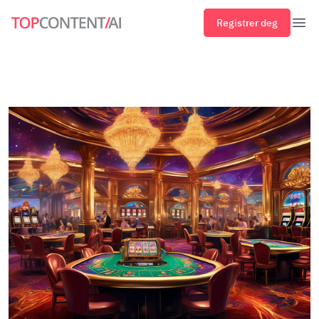
Registrer deg
Åpn