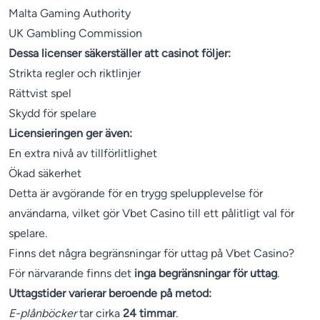
Malta Gaming Authority
UK Gambling Commission
Dessa licenser säkerställer att casinot följer:
Strikta regler och riktlinjer
Rättvist spel
Skydd för spelare
Licensieringen ger även:
En extra nivå av tillförlitlighet
Ökad säkerhet
Detta är avgörande för en trygg spelupplevelse för
användarna, vilket gör Vbet Casino till ett pålitligt val för
spelare.
Finns det några begränsningar för uttag på Vbet Casino?
För närvarande finns det
inga begränsningar för uttag
.
Uttagstider varierar beroende på metod:
E-plånböcker
tar cirka
24 timmar
.