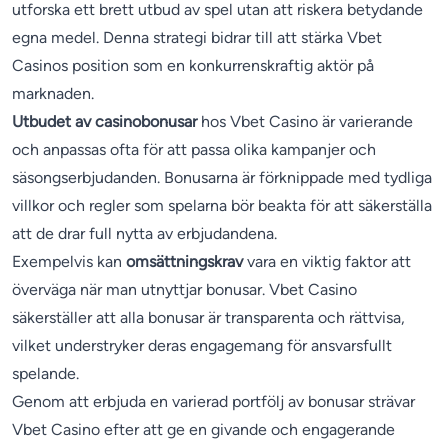
utforska ett brett utbud av spel utan att riskera betydande
egna medel. Denna strategi bidrar till att stärka Vbet
Casinos position som en konkurrenskraftig aktör på
marknaden.
Utbudet av casinobonusar
hos Vbet Casino är varierande
och anpassas ofta för att passa olika kampanjer och
säsongserbjudanden. Bonusarna är förknippade med tydliga
villkor och regler som spelarna bör beakta för att säkerställa
att de drar full nytta av erbjudandena.
Exempelvis kan
omsättningskrav
vara en viktig faktor att
överväga när man utnyttjar bonusar. Vbet Casino
säkerställer att alla bonusar är transparenta och rättvisa,
vilket understryker deras engagemang för ansvarsfullt
spelande.
Genom att erbjuda en varierad portfölj av bonusar strävar
Vbet Casino efter att ge en givande och engagerande