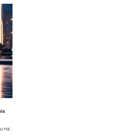
ia
u na: