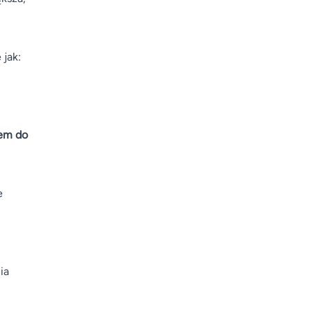
e jak:
zem do
e
ia