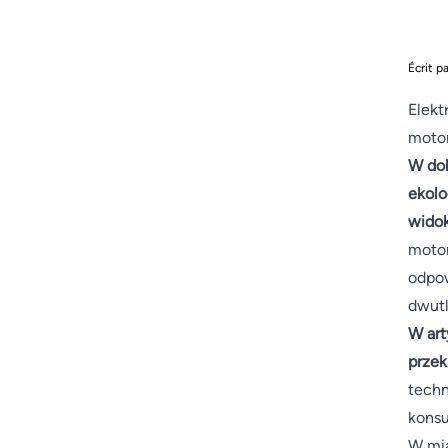
Écrit p
Elekt
moto
W dob
ekolo
widok
motor
odpow
dwutl
W art
przek
techn
kons
W mia