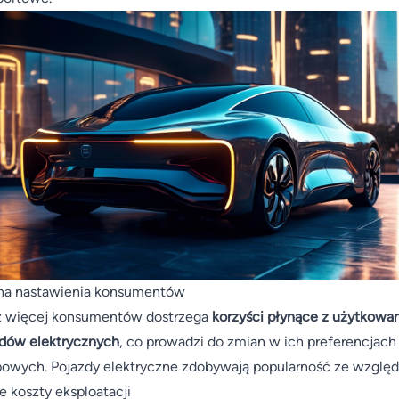
na nastawienia konsumentów
z więcej konsumentów dostrzega
korzyści płynące z użytkowan
dów elektrycznych
, co prowadzi do zmian w ich preferencjach
owych. Pojazdy elektryczne zdobywają popularność ze względ
e koszty eksploatacji