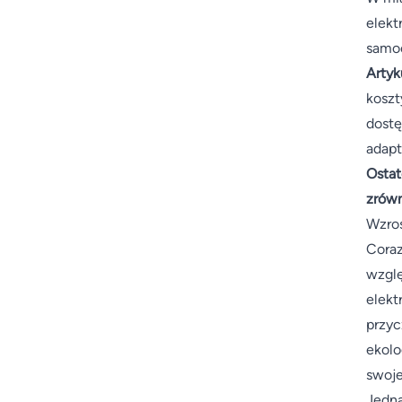
elekt
samo
Artyk
koszt
dost
adapt
Ostat
zrówn
Wzros
Coraz
wzglę
elekt
przyc
ekolo
swoje
Jedna