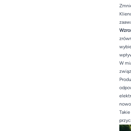
Zmnie
Klien
zaawa
Wzros
zrówn
wybie
wpływ
W mia
związ
Produ
odpow
elekt
nowoc
Takie
przyc