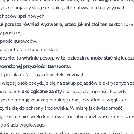
ryczne pojazdy stają się realną alternatywą dla tradycyjnych
chodów spalinowych.
uł porusza również wyzwania, przed jakimi stoi ten sektor
, taki
y produkcji,
ępność surowców,
acja infrastruktury miejskiej.
ecznie, to właśnie postęp w tej dziedzinie może stać się kluc
oważonej przyszłości transportu.
t popularności pojazdów elektrycznych
 więcej osób decyduje się na zakup pojazdów elektrycznych z
du na ich
ekologiczne zalety
i rosnącą dostępność. Pojazdy
ryczne oferują znaczną redukcję emisji dwutlenku węgla, co
zynia się do ochrony środowiska. W miarę jak świadomość
giczna rośnie, wielu klientów ceni sobie możliwość zmniejszen
go śladu węglowego.
kże, popularność tych pojazdów nie ogranicza się tylko do ich