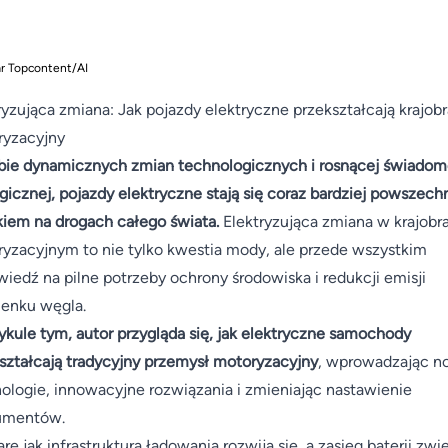
ar Topcontent/AI
ryzująca zmiana: Jak pojazdy elektryczne przekształcają krajob
ryzacyjny
ie dynamicznych zmian technologicznych i rosnącej świadom
gicznej, pojazdy elektryczne stają się coraz bardziej powszec
iem na drogach całego świata.
Elektryzująca zmiana w krajobr
yzacyjnym to nie tylko kwestia mody, ale przede wszystkim
iedź na pilne potrzeby ochrony środowiska i redukcji emisji
enku węgla.
ykule tym, autor przygląda się, jak elektryczne samochody
ształcają tradycyjny przemysł motoryzacyjny
, wprowadzając 
ologie, innowacyjne rozwiązania i zmieniając nastawienie
umentów.
rę jak infrastruktura ładowania rozwija się, a zasięg baterii zwi