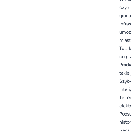
czyni
grona
Infra
umożl
miast
To z 
co pr
Prod
takie 
Szybk
Intel
Te te
elekt
Pods
histo
trans