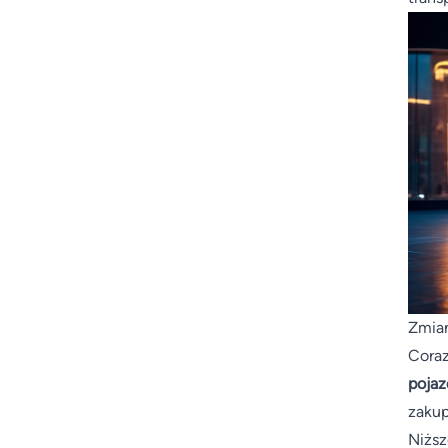
Zmia
Cora
pojaz
zakup
Niższ