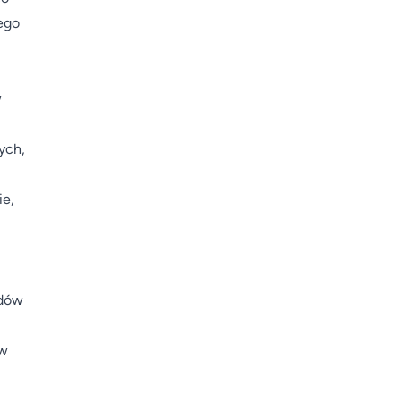
iego
w
ych,
ie,
zdów
 w