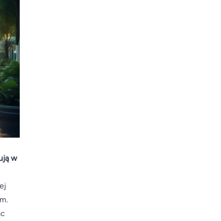
ują w
ej
em.
ąc