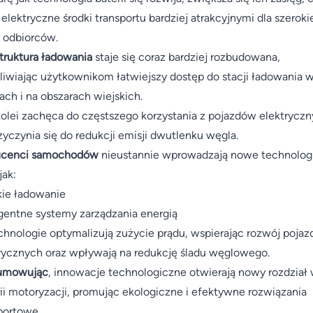
 elektryczne środki transportu bardziej atrakcyjnymi dla szerok
 odbiorców.
struktura ładowania
staje się coraz bardziej rozbudowana,
iwiając użytkownikom łatwiejszy dostęp do stacji ładowania 
ach i na obszarach wiejskich.
kolei zachęca do częstszego korzystania z pojazdów elektryczn
zyczynia się do redukcji emisji dwutlenku węgla.
ucenci samochodów
nieustannie wprowadzają nowe technolog
jak:
ie ładowanie
igentne systemy zarządzania energią
chnologie optymalizują zużycie prądu, wspierając rozwój poja
rycznych oraz wpływają na redukcję śladu węglowego.
umowując
, innowacje technologiczne otwierają nowy rozdział
rii motoryzacji, promując ekologiczne i efektywne rozwiązania
portowe.