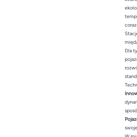
ekolo
tempi
coraz
Stacj
międz
Dla t
pojaz
rozwó
stand
Techn
Innow
dynam
sposó
Pojaz
swoje
W mia