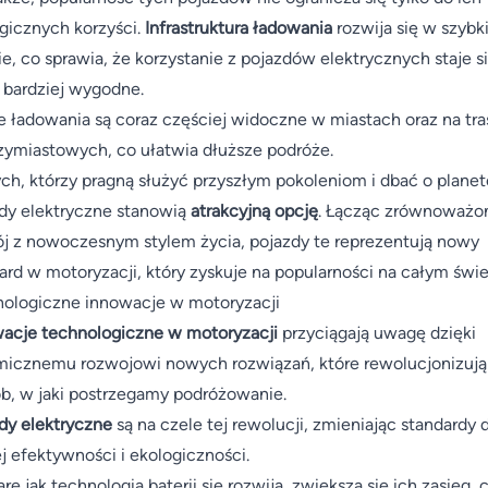
gicznych korzyści.
Infrastruktura ładowania
rozwija się w szybk
e, co sprawia, że korzystanie z pojazdów elektrycznych staje s
 bardziej wygodne.
e ładowania są coraz częściej widoczne w miastach oraz na tr
ymiastowych, co ułatwia dłuższe podróże.
ych, którzy pragną służyć przyszłym pokoleniom i dbać o planet
dy elektryczne stanowią
atrakcyjną opcję
. Łącząc zrównoważo
j z nowoczesnym stylem życia, pojazdy te reprezentują nowy
ard w motoryzacji, który zyskuje na popularności na całym świe
ologiczne innowacje w motoryzacji
acje technologiczne w motoryzacji
przyciągają uwagę dzięki
icznemu rozwojowi nowych rozwiązań, które rewolucjonizują
b, w jaki postrzegamy podróżowanie.
dy elektryczne
są na czele tej rewolucji, zmieniając standardy d
j efektywności i ekologiczności.
rę jak technologia baterii się rozwija, zwiększa się ich zasięg, 