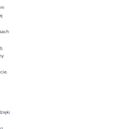
im
ię
asach
ę,
ny
cie.
zięki
co