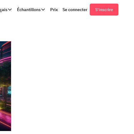
çais
Échantillons
Prix
Se connecter
S'inscrire