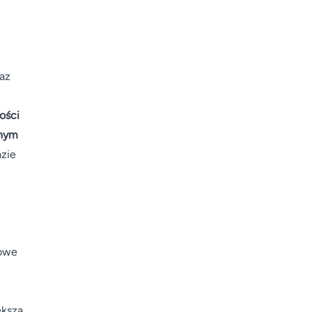
raz
ości
hnym
azie
nowe
ększa,