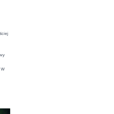
ściej
awy
. W