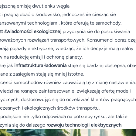
jszoną emisję dwutlenku węgla
ci pragną dbać o środowisko, jednocześnie ciesząc się
nsowanymi technologiami, które oferują te samochody.
t świadomości ekologicznej
przyczynia się do poszukiwania
oważonych rozwiązań transportowych. Konsumenci coraz czę
rają pojazdy elektryczne, wiedząc, że ich decyzje mają realny
 na redukcję emisji i ochronę planety.
rę jak
infrastruktura ładowania
staje się bardziej dostępna, ob
ane z zasięgiem stają się mniej istotne.
cenci samochodów również zauważają tę zmianę nastawienia
iedzi na rosnące zainteresowanie, zwiększają ofertę modeli
rycznych, dostosowując się do oczekiwań klientów pragnących
zesnych i ekologicznych środków transportu.
 podejście nie tylko odpowiada na potrzeby rynku, ale także
zynia się do dalszego
rozwoju technologii elektrycznych
.