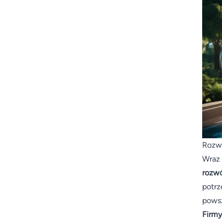
Rozwó
Wraz 
rozwó
potrz
powsz
Firmy