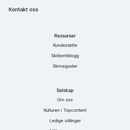
Kontakt oss
Ressurser
Kundestøtte
Skribentblogg
Skriveguider
Selskap
Om oss
Kulturen i Topcontent
Ledige stillinger