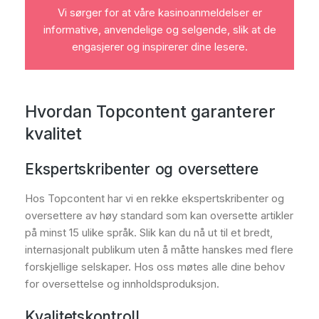
Vi sørger for at våre kasinoanmeldelser er
informative, anvendelige og selgende, slik at de
engasjerer og inspirerer dine lesere.
Hvordan Topcontent garanterer
kvalitet
Ekspertskribenter og oversettere
Hos Topcontent har vi en rekke ekspertskribenter og
oversettere av høy standard som kan oversette artikler
på minst 15 ulike språk. Slik kan du nå ut til et bredt,
internasjonalt publikum uten å måtte hanskes med flere
forskjellige selskaper. Hos oss møtes alle dine behov
for oversettelse og innholdsproduksjon.
Kvalitetskontroll