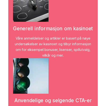
Generell informasjon om kasinoet
Våre anmeldelser og artikler er basert på nøye
undersøkelser av kasinoet og tilbyr informasjon
om for eksempel bonuser, lisenser, spillutvalg,
vilkår og mer.
Anvendelige og selgende CTA-er