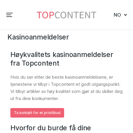
NO
Kasinoanmeldelser
Høykvalitets kasinoanmeldelser
fra Topcontent
Hvis du ser etter de beste kasinoanmeldelsene, er
tjenestene vi tilbyr i Topcontent et godt utgangspunkt.
Vi tilbyr artikler av høy kvalitet som gjør at du skiller deg
ut fra dine konkurrenter.
Ta kontakt for et pristilbud
Hvorfor du burde få dine