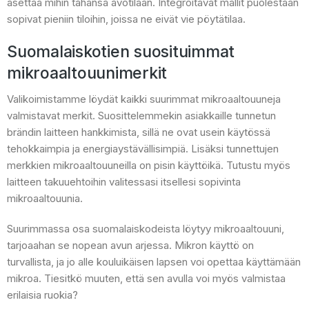
asettaa mihin tahansa avotilaan. Integroitavat mallit puolestaan
sopivat pieniin tiloihin, joissa ne eivät vie pöytätilaa.
Suomalaiskotien suosituimmat
mikroaaltouunimerkit
Valikoimistamme löydät kaikki suurimmat mikroaaltouuneja
valmistavat merkit. Suosittelemmekin asiakkaille tunnetun
brändin laitteen hankkimista, sillä ne ovat usein käytössä
tehokkaimpia ja energiaystävällisimpiä. Lisäksi tunnettujen
merkkien mikroaaltouuneilla on pisin käyttöikä. Tutustu myös
laitteen takuuehtoihin valitessasi itsellesi sopivinta
mikroaaltouunia.
Suurimmassa osa suomalaiskodeista löytyy mikroaaltouuni,
tarjoaahan se nopean avun arjessa. Mikron käyttö on
turvallista, ja jo alle kouluikäisen lapsen voi opettaa käyttämään
mikroa. Tiesitkö muuten, että sen avulla voi myös valmistaa
erilaisia ruokia?