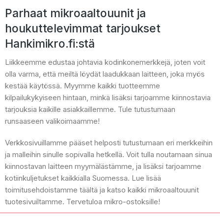
Parhaat mikroaaltouunit ja
houkuttelevimmat tarjoukset
Hankimikro.fi:stä
Liikkeemme edustaa johtavia kodinkonemerkkejä, joten voit
olla varma, että meiltä löydät laadukkaan laitteen, joka myös
kestää käytössä. Myymme kaikki tuotteemme
kilpailukykyiseen hintaan, minkä lisäksi tarjoamme kiinnostavia
tarjouksia kaikille asiakkaillemme. Tule tutustumaan
runsaaseen valikoimaamme!
Verkkosivuillamme pääset helposti tutustumaan eri merkkeihin
ja malleihin sinulle sopivalla hetkellä. Voit tulla noutamaan sinua
kiinnostavan laitteen myymälästämme, ja lisäksi tarjoamme
kotiinkuljetukset kaikkialla Suomessa. Lue lisää
toimitusehdoistamme täältä ja katso kaikki mikroaaltouunit
tuotesivuiltamme. Tervetuloa mikro-ostoksille!