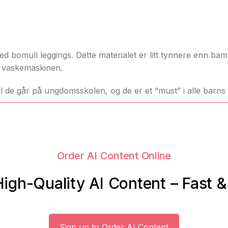
 bomull leggings. Dette materialet er litt tynnere enn bamb
 i vaskemaskinen.
l de går på ungdomsskolen, og de er et “must” i alle barns
Order AI Content Online
igh-Quality AI Content – Fast 
Sign up to Order AI Content