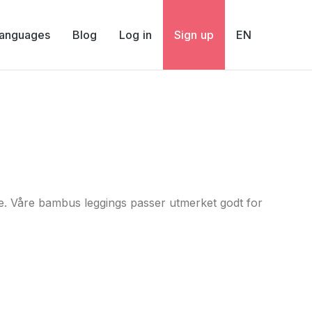
Languages
Blog
Log in
Sign up
EN
ste. Våre bambus leggings passer utmerket godt for